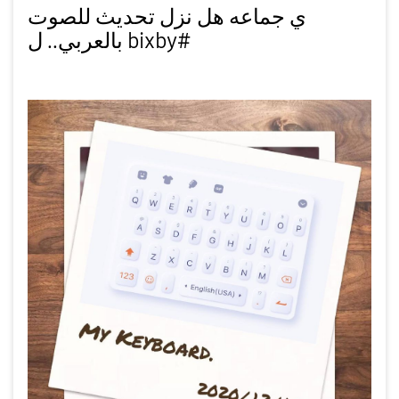
ي جماعه هل نزل تحديث للصوت
بالعربي.. ل bixby#