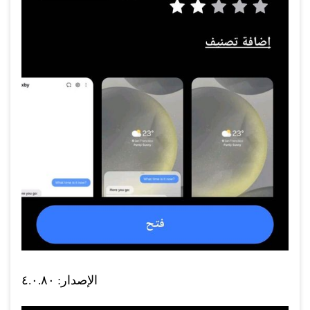
الإصدار: ٤.٠.٨٠