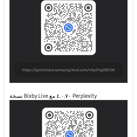
نسخة Bixby Live ٤.٠.٧٠ مع Perplexity