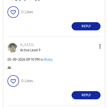
0
Likes
REPLY
ÃĻĤÃŽÍŃ
Active Level 9
‎05-09-2026
09:10 PM
in
Bixby
🙏
0
Likes
REPLY