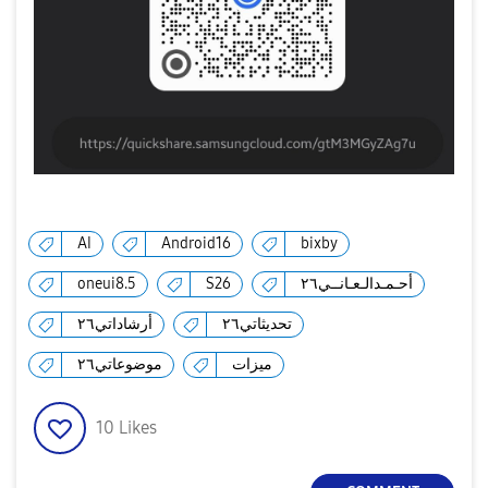
AI
Android16
bixby
oneui8.5
S26
أحـمـدالـعـانــي٢٦
تحديثاتي٢٦
أرشاداتي٢٦
ميزات
موضوعاتي٢٦
10
Likes