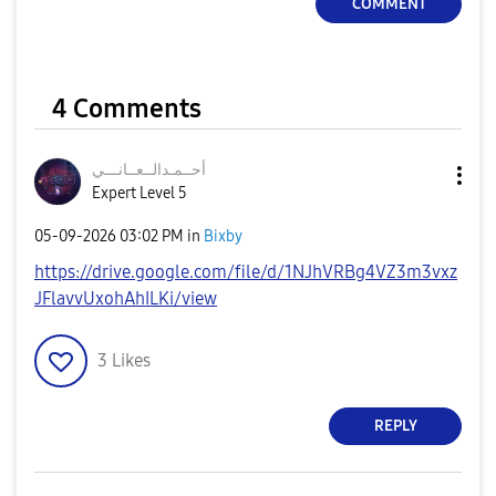
COMMENT
4 Comments
أحــمـدالــعــا
نـــي
Expert Level 5
‎05-09-2026
03:02 PM
in
Bixby
https://drive.google.com/file/d/1NJhVRBg4VZ3m3vxz
JFlavvUxohAhILKi/view
3
Likes
REPLY