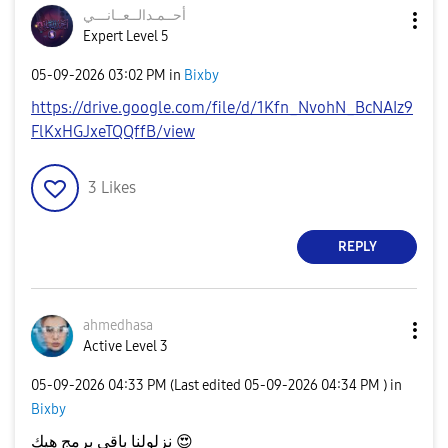
أحــمـدالــعــا
نـــي
Expert Level 5
‎05-09-2026
03:02 PM
in
Bixby
https://drive.google.com/file/d/1Kfn_NvohN_BcNAIz9
FlKxHGJxeTQQffB/view
3
Likes
REPLY
ahmedhasa
Active Level 3
‎05-09-2026
04:33 PM
(Last edited
‎05-09-2026
04:34 PM
) in
Bixby
نزلولنا باقي برمج هيك
😍