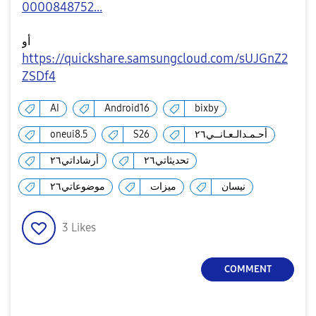
0000848752...
أو
https://quickshare.samsungcloud.com/sUJGnZ2
ZSDf4
AI
Android16
bixby
أحـمـدالـعـانــي٢٦
S26
oneui8.5
تحديثاتي٢٦
أرشاداتي٢٦
نيسان
ميزات
موضوعاتي٢٦
3
Likes
COMMENT