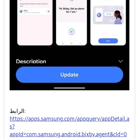
الرابط:
https://apps.samsung.com/appquery/appDetail.a
s?
appId=com.samsung.android.bixby.agent&cId=0