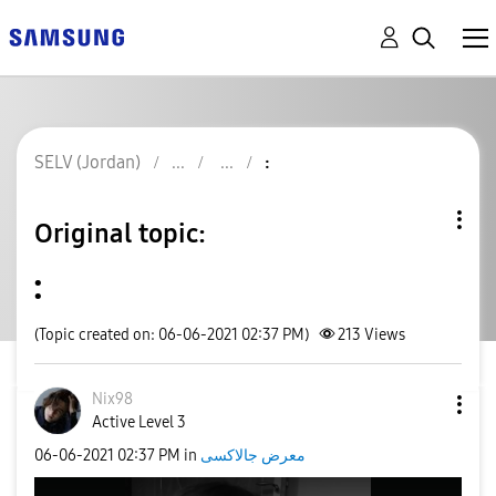
SELV (Jordan)
:
Original topic:
:
(Topic created on: 06-06-2021 02:37 PM)
213
Views
Nix98
Active Level 3
‎06-06-2021
02:37 PM
in
معرض جالاكسى