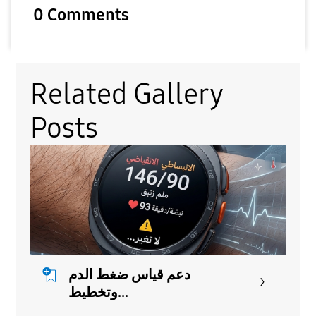
0 Comments
V
Related Gallery
i
Posts
d
e
دعم قياس ضغط الدم
وتخطيط...