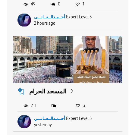
o
49
0
1
أحــمـدالــعــانـــي
Expert Level 5
2 hours ago
المسجد الحرام
211
1
3
أحــمـدالــعــانـــي
Expert Level 5
yesterday