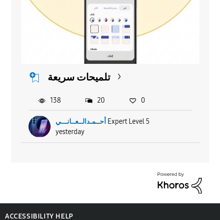
تلميحات سريعة
138
20
0
أحــمـدالــعــانـــي
Expert Level 5
yesterday
ACCESSIBILITY HELP