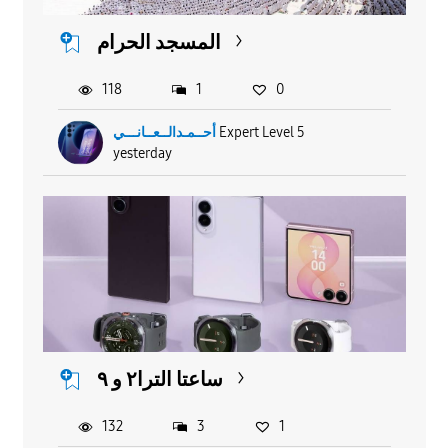
المسجد الحرام
118
1
0
أحــمـدالــعــانـــي
Expert Level 5
yesterday
ساعتا الترا٢ و ٩
132
3
1