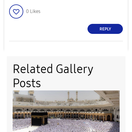
o
0
Likes
REPLY
Related Gallery
Posts