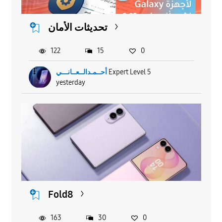
تحديثات الأمان
122
15
0
أحــمـدالــعــانـــي
Expert Level 5
yesterday
Fold8
163
30
0