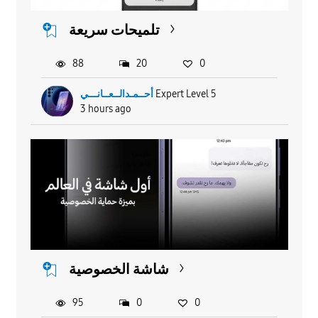
تلميحات سريعة
88
20
0
أحــمـدالــعــانـــي
Expert Level 5
3 hours ago
شاشة الخصوصية
95
0
0