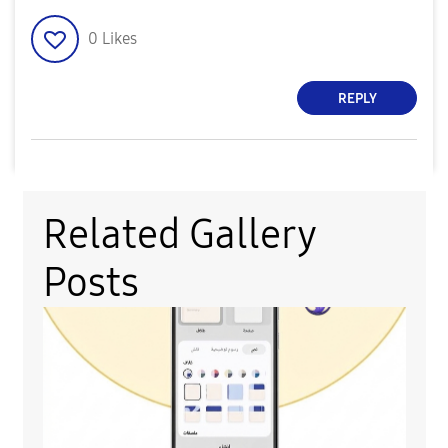
o
0
Likes
REPLY
Related Gallery
Posts