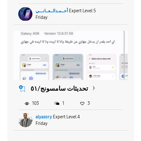
أحــمـدالــعــانـــي
Expert Level 5
Friday
تحديثات سامسونج/٥١
103
1
3
alyazory
Expert Level 4
Friday