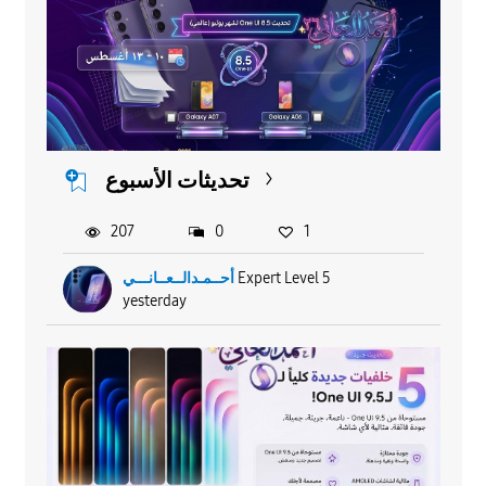
تحديثات الأسبوع
207
0
1
أحــمـدالــعــانـــي
Expert Level 5
yesterday