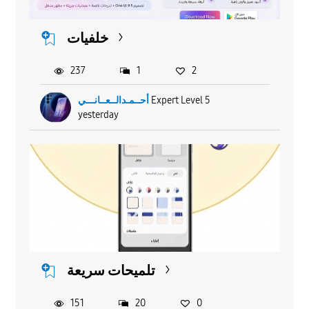
خلفيات
237
1
2
أحــمـدالــعــانـــي
Expert Level 5
yesterday
تلميحات سريعة
151
20
0