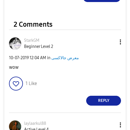
2 Comments
StarkGM
Beginner Level 2
‎10-07-2019
12:04 AM
in
معرض جالاكسى
wow
1
Like
REPLY
laylaarkul88
Active Level 4