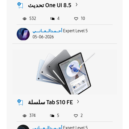
تحديث One UI 8.5
532
4
10
أحــمـدالــعــانـــي
Expert Level 5
05-06-2026
سلسلة Tab S10 FE
374
5
2
أحــمــدالــعـــانـي
Expert Level 5