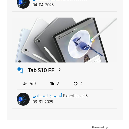
04-04-2025
Tab S10 FE
760
2
4
أحــمــدالــعـــانـي
Expert Level 5
03-31-2025