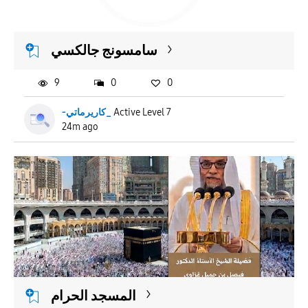
APPLY
سامسونج جالكسي
9
0
0
-كاريرماتي_
Active Level 7
24m ago
المسجد الحرام