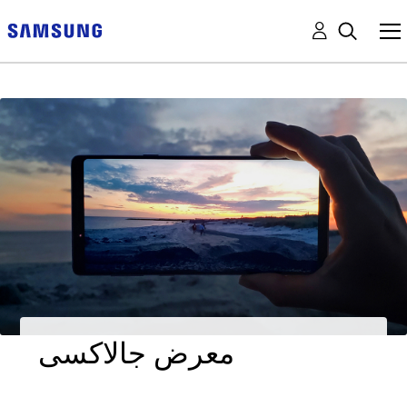
معرض جالاكسى