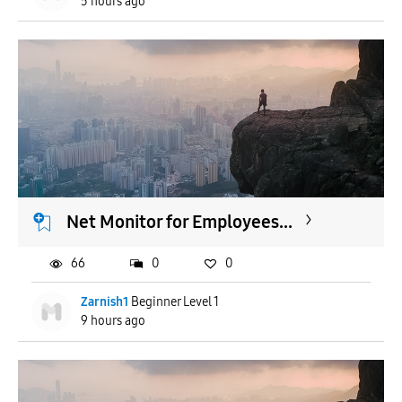
5 hours ago
Net Monitor for Employees...
66
0
0
Zarnish1
Beginner Level 1
9 hours ago