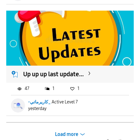
Up up up last update...
47
1
1
-كاريرماتي_
Active Level 7
yesterday
Load more