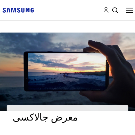
معرض جالاكسى