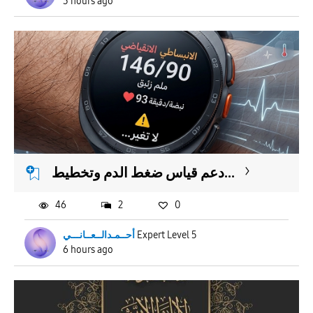
3 hours ago
دعم قياس ضغط الدم وتخطيط...
46
2
0
أحــمـدالــعــانـــي
Expert Level 5
6 hours ago