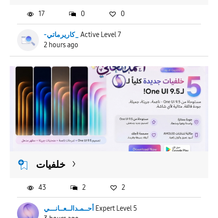
17
0
0
-كاريرماتي_
Active Level 7
2 hours ago
خلفيات
43
2
2
أحــمـدالــعــانـــي
Expert Level 5