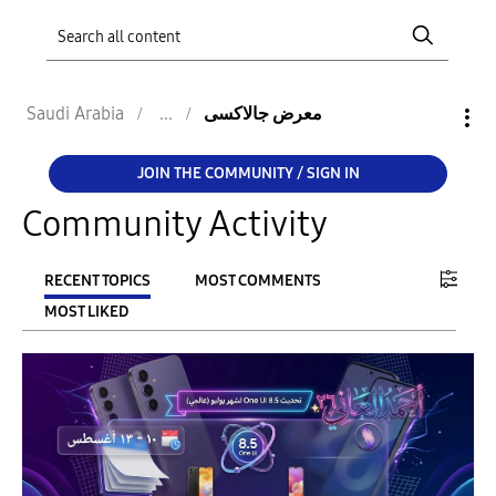
Saudi Arabia
معرض جالاكسى
JOIN THE COMMUNITY / SIGN IN
Community Activity
RECENT TOPICS
MOST COMMENTS
MOST LIKED
FILTER:
From
To