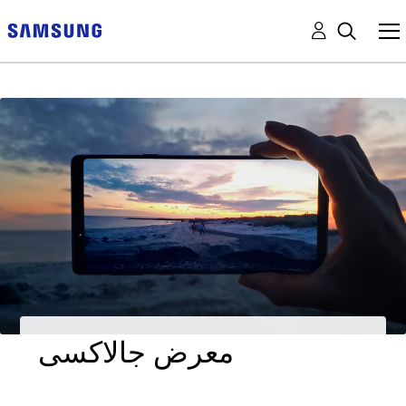
معرض جالاكسى