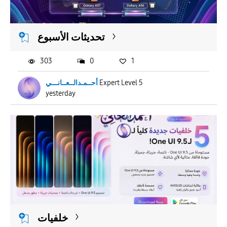
APPLY
تحديثات الأسبوع
303
0
1
أحــمـدالــعــانـــي
Expert Level 5
yesterday
خلفيات