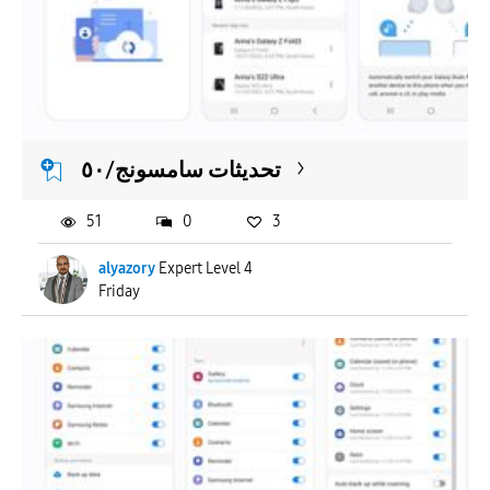
تحديثات سامسونج/٥٠
51
0
3
alyazory
Expert Level 4
Friday