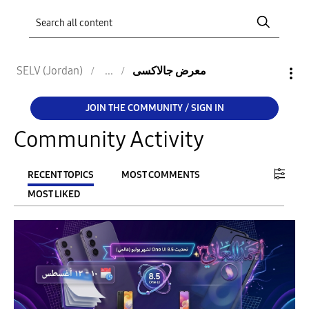
SELV (Jordan)
معرض جالاكسى
JOIN THE COMMUNITY / SIGN IN
Community Activity
RECENT TOPICS
MOST COMMENTS
MOST LIKED
FILTER:
From
To