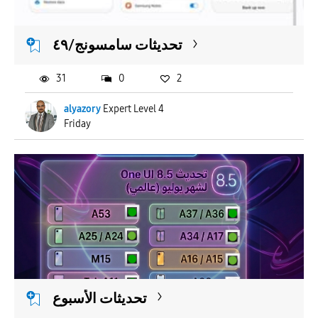
تحديثات سامسونج/٤٩
31
0
2
alyazory
Expert Level 4
Friday
تحديثات الأسبوع