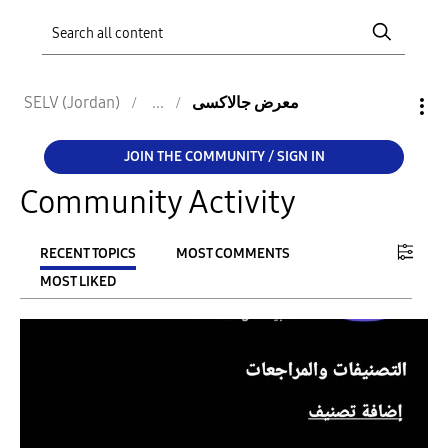
SELV (Jordan)
معرض جالاكسى
JOIN THE COMMUNITY / SIGN IN
Community Activity
RECENT TOPICS
MOST COMMENTS
MOST LIKED
FILTER:
From
To