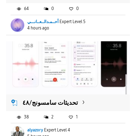
64
0
0
أحــمـدالــعــانـــي
Expert Level 5
4 hours ago
تحديثات سامسونج/٤٨
38
2
1
alyazory
Expert Level 4