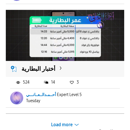
أختبار البطارية
524
14
3
أحــمـدالــعــانـــي
Expert Level 5
Tuesday
Load more