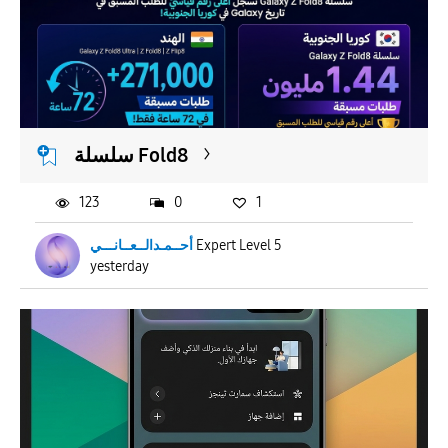
سلسلة Fold8
123
0
1
أحــمـدالــعــانـــي
Expert Level 5
yesterday