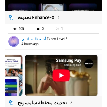
APPLY
تحديث Enhance-X
105
0
1
أحــمـدالــعــانـــي
Expert Level 5
4 hours ago
تحديث محفظة سامسونج