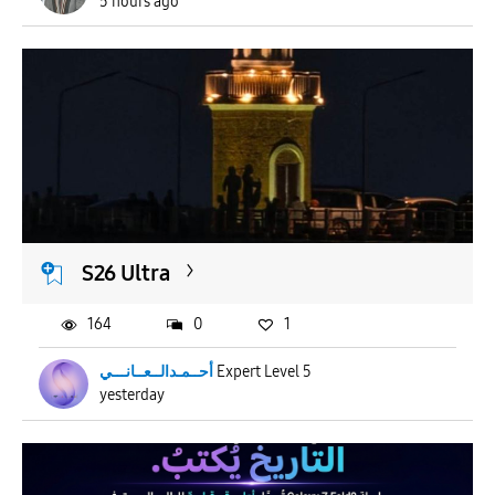
5 hours ago
S26 Ultra
164
0
1
أحــمـدالــعــانـــي
Expert Level 5
yesterday