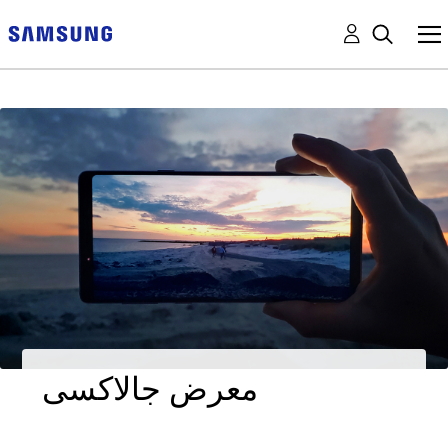
معرض جالاكسى