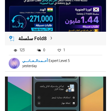
سلسلة Fold8
123
0
1
أحــمـدالــعــانـــي
Expert Level 5
yesterday