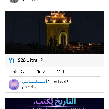
6 hours ago
S26 Ultra
165
0
1
أحــمـدالــعــانـــي
Expert Level 5
yesterday