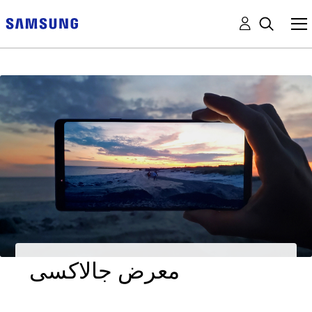
معرض جالاكسى