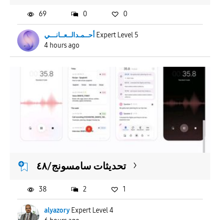
69
0
0
أحــمـدالــعــانـــي
Expert Level 5
4 hours ago
تحديثات سامسونج/٤٨
38
2
1
alyazory
Expert Level 4