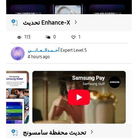
APPLY
تحديث Enhance-X
113
0
1
أحــمـدالــعــانـــي
Expert Level 5
4 hours ago
تحديث محفظة سامسونج