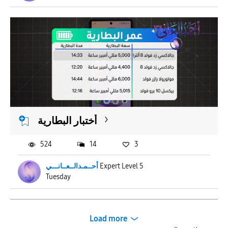
أختبار البطارية
524
14
3
أحــمـدالــعــانـــي
Expert Level 5
Tuesday
Load more