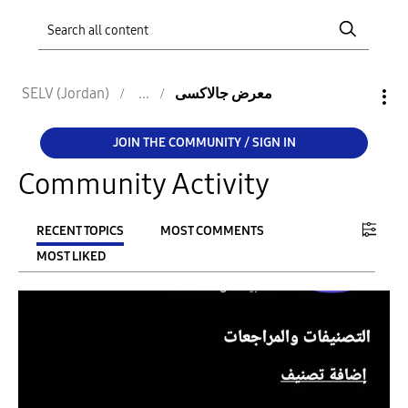
SELV (Jordan)
معرض جالاكسى
JOIN THE COMMUNITY / SIGN IN
Community Activity
RECENT TOPICS
MOST COMMENTS
MOST LIKED
FILTER:
From
To