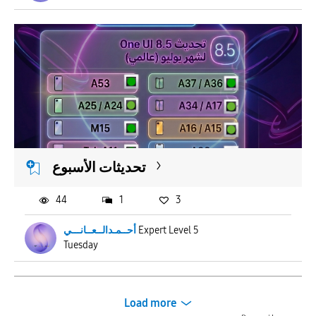
تحديثات الأسبوع
44
1
3
أحــمـدالــعــانـــي
Expert Level 5
Tuesday
Load more