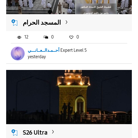
APPLY
المسجد الحرام
12
0
0
أحــمـدالــعــانـــي
Expert Level 5
yesterday
S26 Ultra