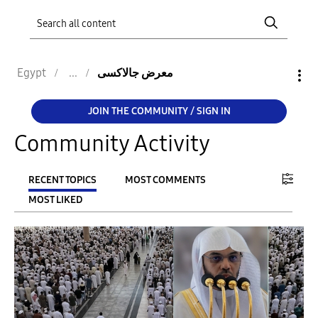
Egypt
معرض جالاكسى
JOIN THE COMMUNITY / SIGN IN
Community Activity
RECENT TOPICS
MOST COMMENTS
MOST LIKED
FILTER:
From
To