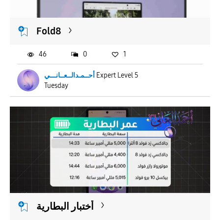
Fold8
46
0
1
أحــمـدالــعــانـــي
Expert Level 5
Tuesday
أختبار البطارية