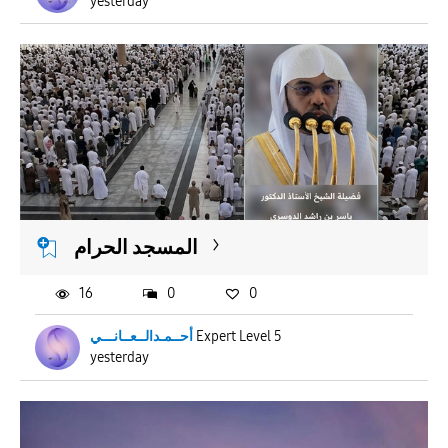
yesterday
المسجد الحرام
16
0
0
أحــمـدالــعــانـــي
Expert Level 5
yesterday