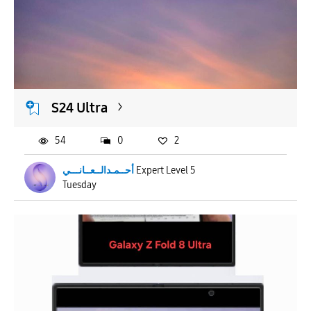
S24 Ultra
54
0
2
أحــمـدالــعــانـــي
Expert Level 5
Tuesday