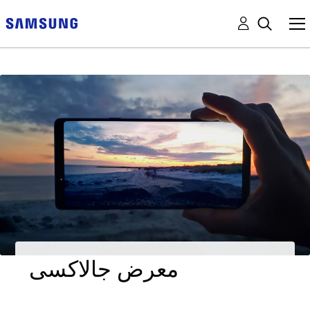
معرض جالاكسى