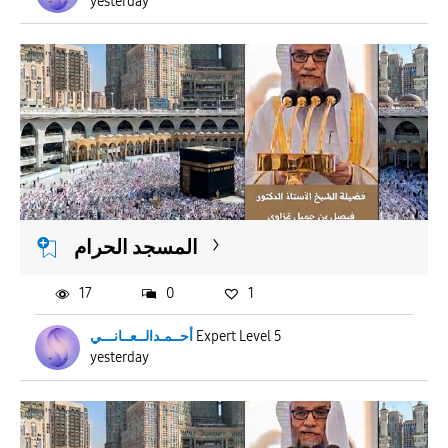
yesterday
المسجد الحرام
17
0
1
أحــمـدالــعــانـــي
Expert Level 5
yesterday