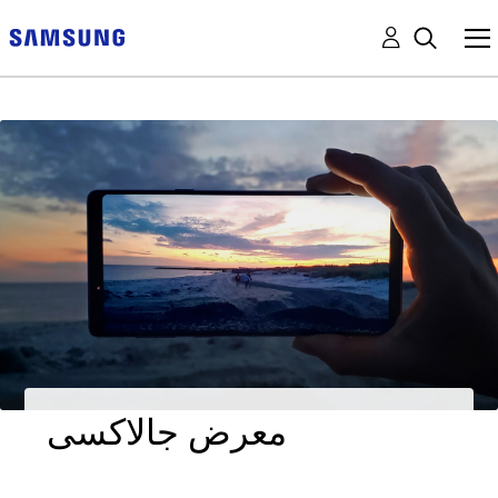
معرض جالاكسى