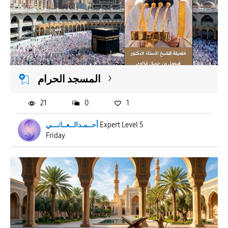
المسجد الحرام
21
0
1
أحــمـدالــعــانـــي
Expert Level 5
Friday