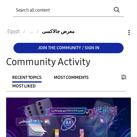
Egypt
معرض جالاكسى
JOIN THE COMMUNITY / SIGN IN
Community Activity
RECENT TOPICS
MOST COMMENTS
MOST LIKED
FILTER:
From
To