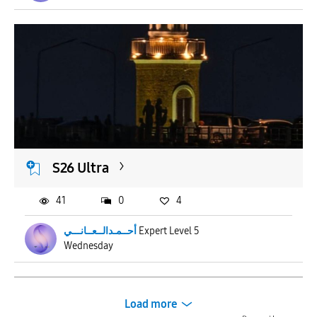
S26 Ultra
41
0
4
أحــمـدالــعــانـــي
Expert Level 5
Wednesday
Load more