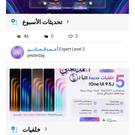
APPLY
تحديثات الأسبوع
46
0
2
أحــمـدالــعــانـــي
Expert Level 5
yesterday
خلفيات