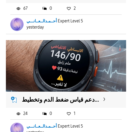
67
0
2
أحــمـدالــعــانـــي
Expert Level 5
yesterday
دعم قياس ضغط الدم وتخطيط...
24
0
1
أحــمـدالــعــانـــي
Expert Level 5