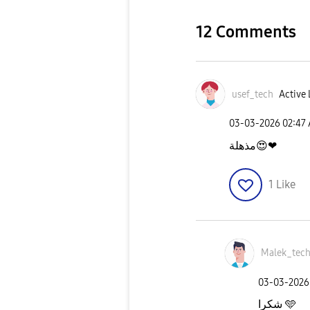
12 Comments
usef_tech
Active 
‎03-03-2026
02:47
مذهلة
😍
❤
1
Like
Malek_tec
‎03-03-2026
شكرا 🩵