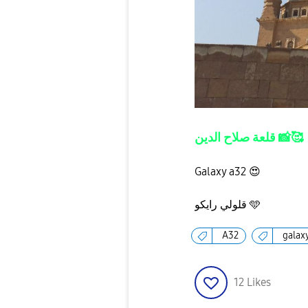
قلعة صلاح الدين
📸
🥰
Galaxy a32
😍
قلولي رايكو 🩵
A32
galax
12
Likes