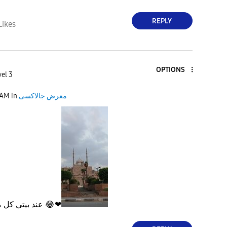
REPLY
Likes
OPTIONS
vel 3
 AM
in
معرض جالاكسى
عند بيتي كل منزل احب اصورها
😂
❤