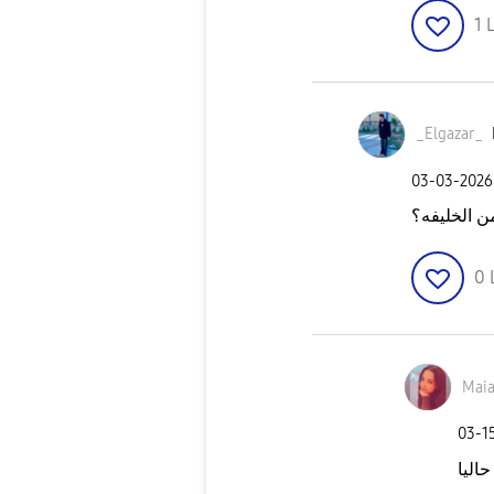
1
L
_Elgazar_
‎03-03-2026
ن الخليفه؟
0
Maia
‎03-1