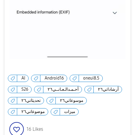
AI
Android16
oneui8.5
S26
أحـمـدالـعـانــي٢٦
أرشاداتي٢٦
موسوعاتي٢٦
تحديثاتي٢٦
ميزات
موضوعاتي٢٦
16
Likes