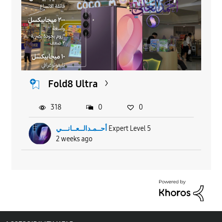
Fold8 Ultra
318
0
0
أحــمـدالــعــانـــي
Expert Level 5
2 weeks ago