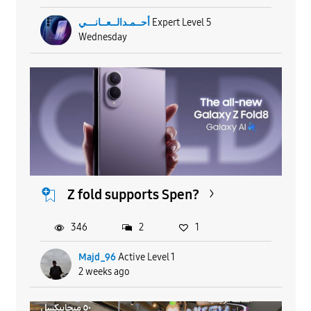
أحــمـدالــعــانـــي
Expert Level 5
Wednesday
Z fold supports Spen?
346
2
1
Majd_96
Active Level 1
2 weeks ago