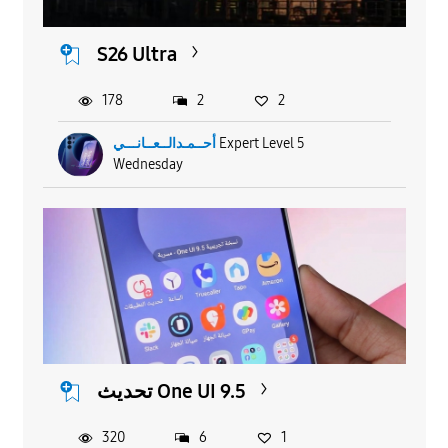
S26 Ultra
178
2
2
أحــمـدالــعــانـــي
Expert Level 5
Wednesday
تحديث One UI 9.5
320
6
1