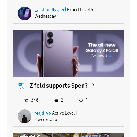
أحــمـدالــعــانـــي
Expert Level 5
Wednesday
Z fold supports Spen?
346
2
1
Majd_96
Active Level 1
2 weeks ago