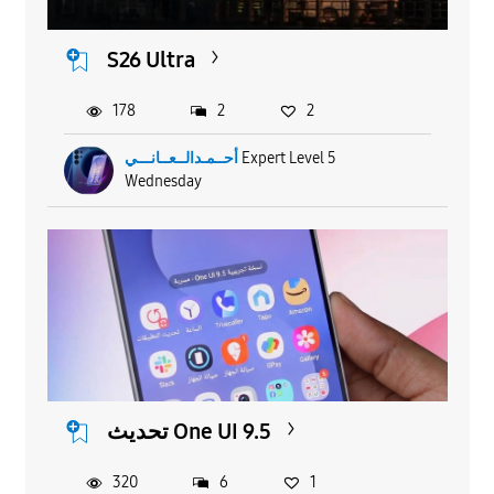
S26 Ultra
178
2
2
أحــمـدالــعــانـــي
Expert Level 5
Wednesday
تحديث One UI 9.5
320
6
1