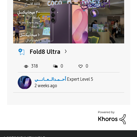
Fold8 Ultra
318
0
0
أحــمـدالــعــانـــي
Expert Level 5
2 weeks ago