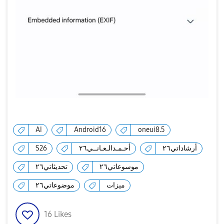
AI
Android16
oneui8.5
S26
أحـمـدالـعـانــي٢٦
أرشاداتي٢٦
موسوعاتي٢٦
تحديثاتي٢٦
ميزات
موضوعاتي٢٦
16
Likes