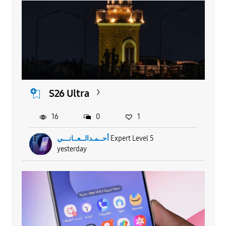
S26 Ultra
16
0
1
أحــمـدالــعــانـــي
Expert Level 5
yesterday