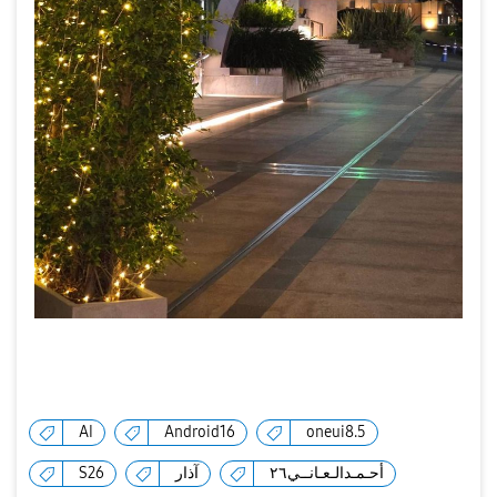
AI
Android16
oneui8.5
S26
آذار
أحـمـدالـعـانــي٢٦