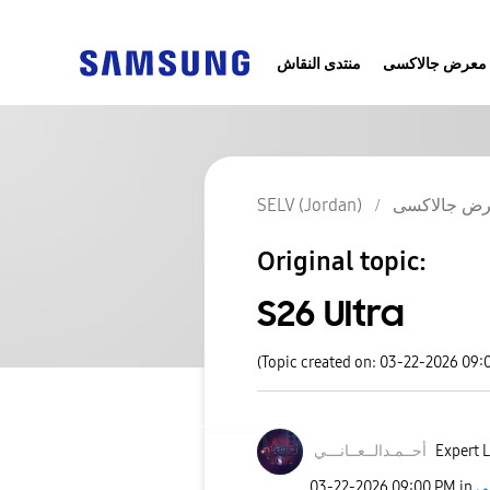
معرض جالاكسى
منتدى النقاش
SELV (Jordan)
ض جالاكسى
Original topic:
S26 Ultra
(Topic created on: 03-22-2026 09:
نـــي
أحــمـدالــعــا
Expert L
‎03-22-2026
09:00 PM
in
ى