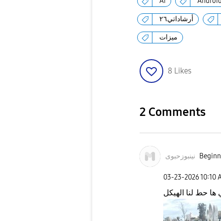
AI
Androi
أرشاداتي٢٦
ميزات
8
Likes
2 Comments
نینبوزحبوی
Beginne
‎03-23-2026
10:10 