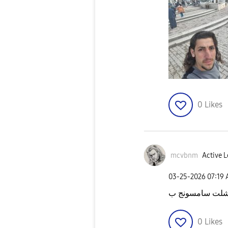
0
Likes
mcvbnm
Active L
‎03-25-2026
07:19
0
Likes