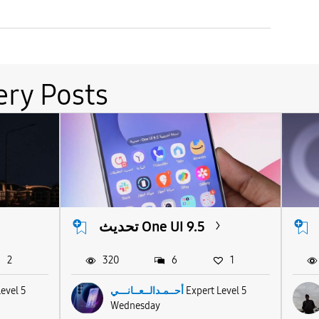
ery Posts
تحديث One UI 9.5
2
320
6
1
Level 5
أحــمـدالــعــانـــي
Expert Level 5
Wednesday