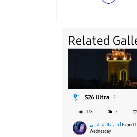
Related Gall
S26 Ultra
178
2
أحــمـدالــعــانـــي
Expert 
Wednesday