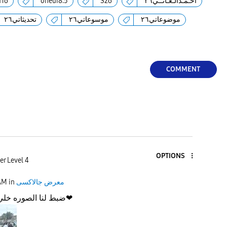
d16
oneui8.5
S26
أحـمـدالـعـانــي٢٦
موضوعاتي٢٦
موسوعاتي٢٦
تحديثاتي٢٦
COMMENT
OPTIONS
r Level 4
AM
in
معرض جالاكسى
ضبط لنا الصوره خلي ها حط لنا الهيكل❤