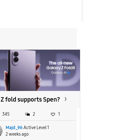
Z fold supports Spen?
345
2
1
Majd_96
Active Level 1
2 weeks ago