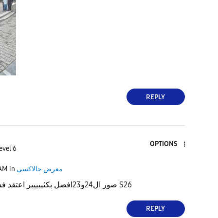
REPLY
OPTIONS
evel 6
 AM
in
معرض جالاكسى
صور ال24و23افضل بكثييييير اعتقد فشلت سامسونج ب S26
REPLY