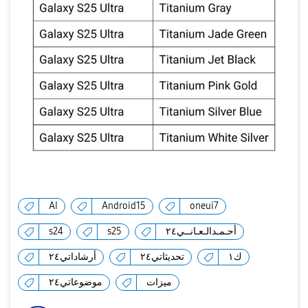
AI
Android15
oneui7
s24
s25
أحـمـدالـعـانــي٢٤
ك١
تحديثاتي٢٤
أرشاداتي٢٤
ميزات
موضوعاتي٢٤