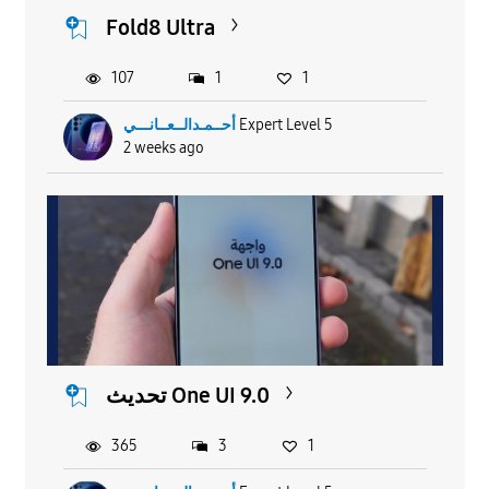
Fold8 Ultra
107
1
1
أحــمـدالــعــانـــي
Expert Level 5
2 weeks ago
تحديث One UI 9.0
365
3
1