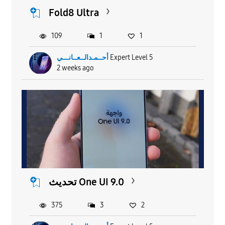
Fold8 Ultra
109
1
1
أحــمـدالــعــانـــي
Expert Level 5
2 weeks ago
تحديث One UI 9.0
375
3
2