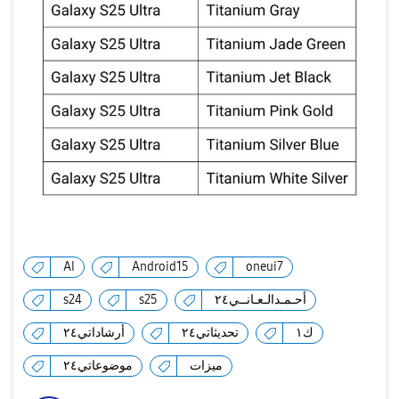
AI
Android15
oneui7
s24
s25
أحـمـدالـعـانــي٢٤
ك١
تحديثاتي٢٤
أرشاداتي٢٤
ميزات
موضوعاتي٢٤