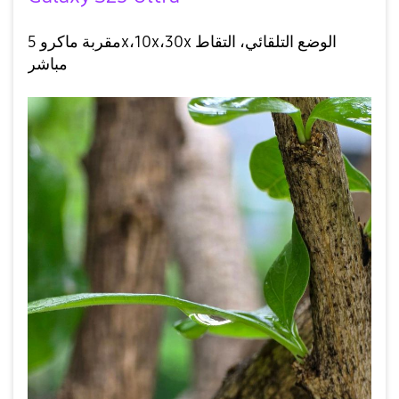
مقربة ماكرو 5x،10x،30x الوضع التلقائي، التقاط
مباشر