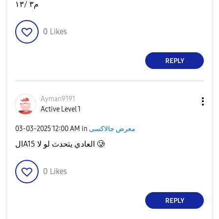
م٣ /١٣
0
Likes
REPLY
Ayman9191
Active Level 1
‎03-03-2025
12:00 AM
in
معرض جالاكسى
الA15 العادي يتحدث لو لا 🥲
0
Likes
REPLY