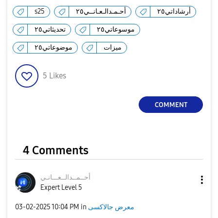
s25
أحـمـدالـعـانــي٢٥
أرشاداتي٢٥
موسوعاتي٢٥
تحديثاتي٢٥
ميزات
موضوعاتي٢٥
5
Likes
COMMENT
4 Comments
أحــمــدالــعــ
ـانـي
Expert Level 5
‎03-02-2025
10:04 PM
in
معرض جالاكسى