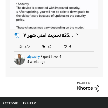
تحديث امني شهر ٧ s25...
273
23
4
alyazory
Expert Level 4
4 weeks ago
ACCESSIBILITY HELP