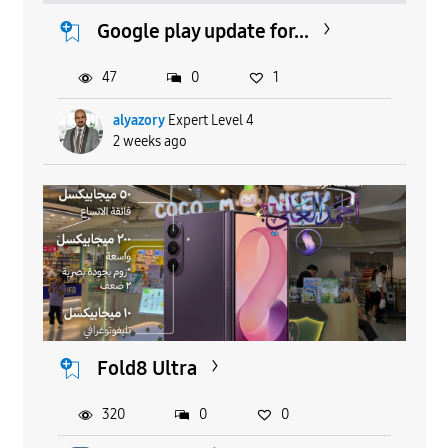
Google play update for...
47
0
1
alyazory
Expert Level 4
2 weeks ago
Fold8 Ultra
320
0
0