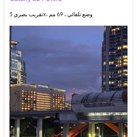
تقريب بصري 3x، وضع تلقائي ،
69 مم