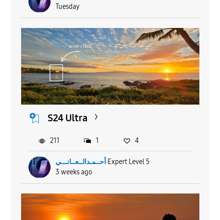
Tuesday
S24 Ultra
211
1
4
أحــمـدالــعــانـــي
Expert Level 5
3 weeks ago