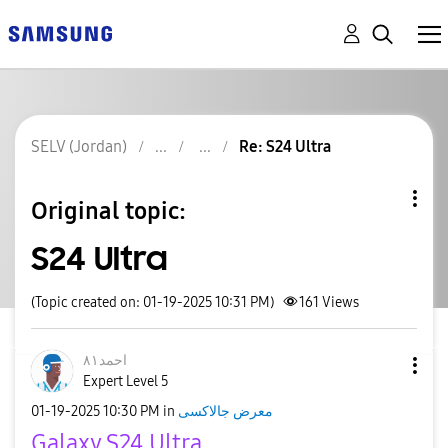
SELV (Jordan)
Re: S24 Ultra
Original topic:
S24 Ultra
(Topic created on: 01-19-2025 10:31 PM)
161
Views
احمد٨١
Expert Level 5
‎01-19-2025
10:30 PM
in
معرض جالاكسى
Galaxy S24 Ultra