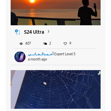
S24 Ultra
407
2
9
أحــمـدالــعــانـــي
Expert Level 5
a month ago