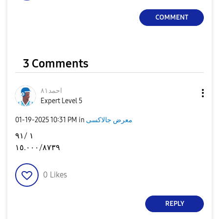
COMMENT
3 Comments
احمد٨١
Expert Level 5
‎01-19-2025
10:31 PM
in
معرض جالاكسى
١ /٩١
١٥.٠٠٠/٨٧٣٩
0
Likes
REPLY