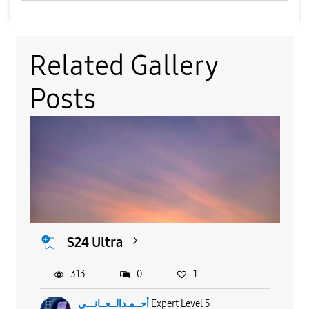
Related Gallery
Posts
S24 Ultra
313
0
1
أحــمـدالــعــانـــي
Expert Level 5