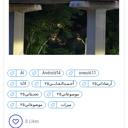
AI
Android14
oneui6.1.1
s24
أحـمـدالـعـانــي٢٥
أرشاداتي٢٥
موسوعاتي٢٥
تحديثاتي٢٥
ميزات
موضوعاتي٢٥
8
Likes