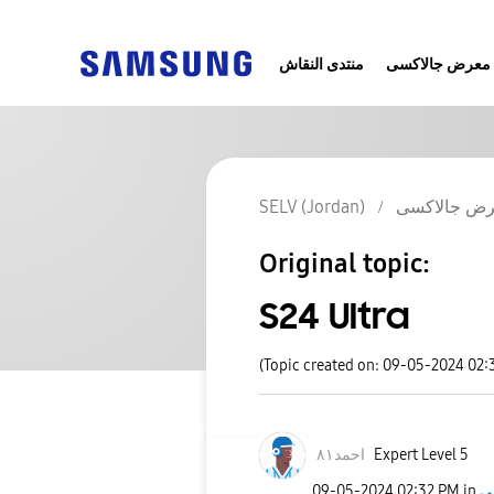
معرض جالاكسى
منتدى النقاش
SELV (Jordan)
ض جالاكسى
Original topic:
S24 Ultra
(Topic created on: 09-05-2024 02:
احمد٨١
Expert Level 5
‎09-05-2024
02:32 PM
in
ى