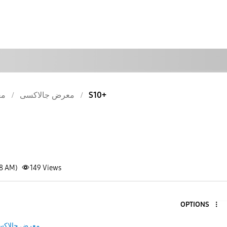
مع
معرض جالاكسى
S10+
38 AM)
149
Views
OPTIONS
معرض جالاك