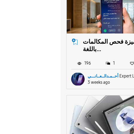
يزة فحص المكالمات
باللغة...
196
1
أحــمـدالــعــانـــي
Expert 
3 weeks ago