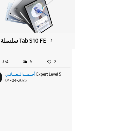
سلسلة Tab S10 FE
374
5
2
أحــمــدالــعـــانـي
Expert Level 5
04-04-2025