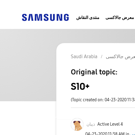
معرض جالاكسى
منتدى النقاش
Saudi Arabia
رض جالاكسى
Original topic:
S10+
(Topic created on: 04-23-2020 11:
ذيبان
Active Level 4
‎04-23-2020
11:38 AM
in
سى