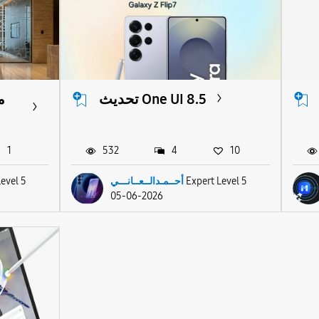
تحديث One UI 8.5
م
1
532
4
10
Level 5
أحــمـدالــعــانـــي
Expert Level 5
05-06-2026