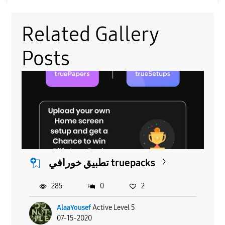
Related Gallery
Posts
تطبيق خورافي truepacks
285
0
2
AlaaYousef
Active Level 5
07-15-2020