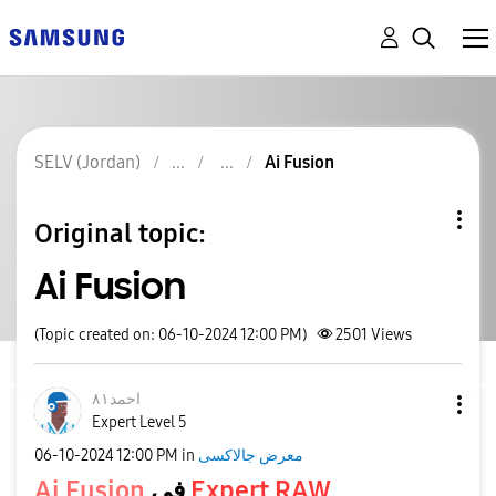
SELV (Jordan)
Ai Fusion
Original topic:
Ai Fusion
(Topic created on: 06-10-2024 12:00 PM)
2501
Views
احمد٨١
Expert Level 5
معرض جالاكسى
in
12:00 PM
‎06-10-2024
Expert RAW
في
Ai Fusion