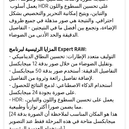
يعمل أسلوب HDR على تحسين السطوع واللون
والتباين، ويتيح إمكانية التحرير والتخصيص بشكل
احترافي. والنتيجة هي صور مذهلة في جميع ظروف
الإضاءة، وتجمع بين أفضل ما في النتيجتين - التفاصيل
الدقيقة والحد الأدنى من الضوضاء.
المزايا الرئيسية لبرنامج Expert RAW:
- التوليف متعدد الإطارات: تحسين النطاق الديناميكي
وتقليل الضوضاء من خلال صور بدقة 12 ميجابكسل.
- التفاصيل الدقيقة: أستخدم صور بدقة 50 ميجابكسل
لإضافة تفاصيل رائعة وثروة من التفاصيل.
- أستخدام الذكاء الاصطناعي: لدمج النتائج للحصول
على صورة بجودة 24 ميجابكسل.
- HDR: يعمل على تحسين السطوع واللون والتباين،
مما يضمن صورا أكثر توازناً وطبيعية.
[هذا هو المكان المناسب لملاحظة أن الصورة بدقة 24
ميجابكسل متاحة في هذه المرحلة فقط عند التصوير
باستخدام العدسة الرئيسية]