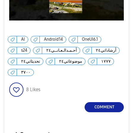
AI
Android14
OneUI6.1
أرشاداتي٢٤
أحـمـدالـعـانــي٢٤
s24
١٧٧٧
موضوعاتي٢٤
تحديثاتي٢٤
٣٧٠٠
8
Likes
COMMENT