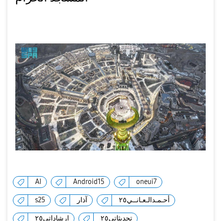
AI
Android15
oneui7
s25
آذار
أحـمـدالـعـانــي٢٥
تحديثاتي٢٥
إرشاداتي٢٥