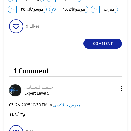
ميزات
موضوعاتي٢٥
موسوعاتي٢٥
6
Likes
COMMENT
1 Comment
أحــمــدالــعــ
ـانـي
Expert Level 5
‎03-26-2025
10:30 PM
in
معرض جالاكسى
م٣ /١٤٨