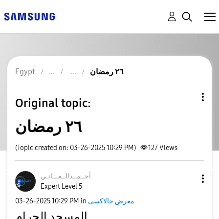
Egypt
٢٦ رمضان
Original topic:
٢٦ رمضان
(Topic created on: 03-26-2025 10:29 PM)
127
Views
أحــمــدالــعــ
ـانـي
Expert Level 5
‎03-26-2025
10:29 PM
in
معرض جالاكسى
المسجد الحرام