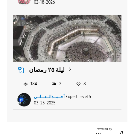
02-18-2026
ليلة ٢٥ رمضان
184
2
8
أحــمــدالــعـــانـي
Expert Level 5
03-25-2025