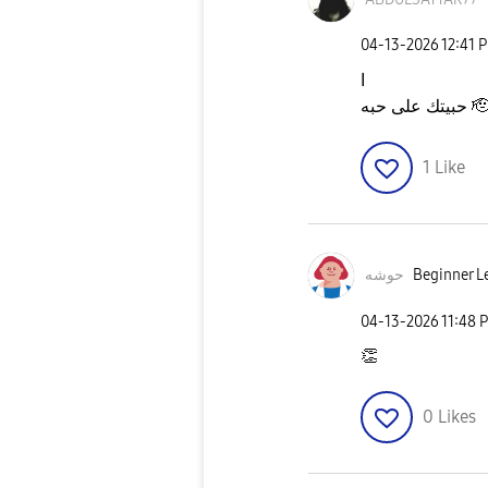
‎04-13-2026
12:41 
ا
حبيتك على حبه 
1
Like
حوشه
Beginner Le
‎04-13-2026
11:48 
👏
0
Likes