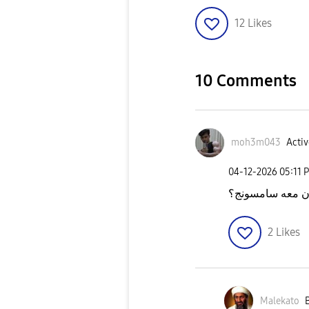
12
Likes
10 Comments
moh3m043
Activ
‎04-12-2026
05:11 
دن معه سامسونج؟
2
Likes
Malekato
B