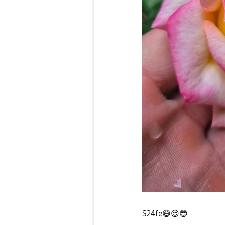
S24fe
😄
😌
😎