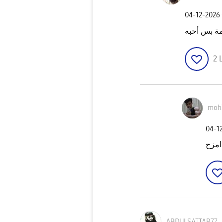
‎04-12-2026
لمة بس أحبه
2
moh
‎04-1
امزح
ABDULSATTAR77