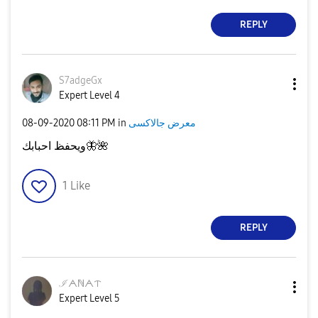
REPLY
S7adgeGx
Expert Level 4
‎08-09-2020
08:11 PM
in
معرض جالاكسى
ويحفظ احبابك
🦋
🌺
1
Like
REPLY
ℐᗅℕᗅᝨ
Expert Level 5