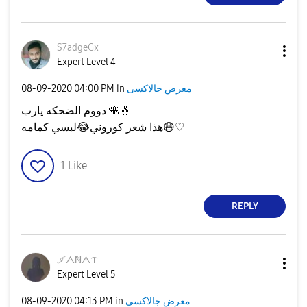
S7adgeGx
Expert Level 4
‎08-09-2020
04:00 PM
in
معرض جالاكسى
دووم الضحكه يارب
🌺
🤞
لبسي كمامه
😂
هذا شعر كوروني
😷
♡
1
Like
REPLY
ℐᗅℕᗅᝨ
Expert Level 5
‎08-09-2020
04:13 PM
in
معرض جالاكسى