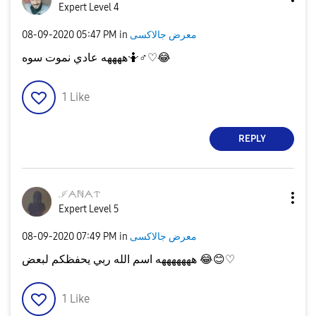
Expert Level 4
‎08-09-2020
05:47 PM
in
معرض جالاكسى
ههههه عادي نموت سوه🤷‍
♂️
♡
😂
1
Like
REPLY
ℐᗅℕᗅᝨ
Expert Level 5
‎08-09-2020
07:49 PM
in
معرض جالاكسى
هههههههه اسم الله ربي يحفظكم لبعض
😂
😊
♡
1
Like