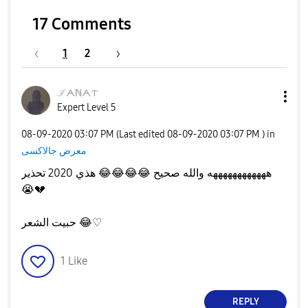
17 Comments
1
2
ℐᗅℕᗅᝨ
Expert Level 5
‎08-09-2020
03:07 PM
(Last edited
‎08-09-2020
03:07 PM
) in
معرض جالاكسى
هذي 2020 تحذير
😂
😂
😂
😂
ههههههههههههه والله صحيح
😭
💔
حبيت الشعر
😂
♡
1
Like
REPLY