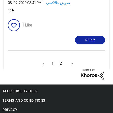
‎08-09-2020
08:41 PM
in
معرض جالاكسى
♡
🤞
1
Like
REPLY
1
2
ACCESSIBILITY HELP
TERMS AND CONDITIONS
PRIVACY