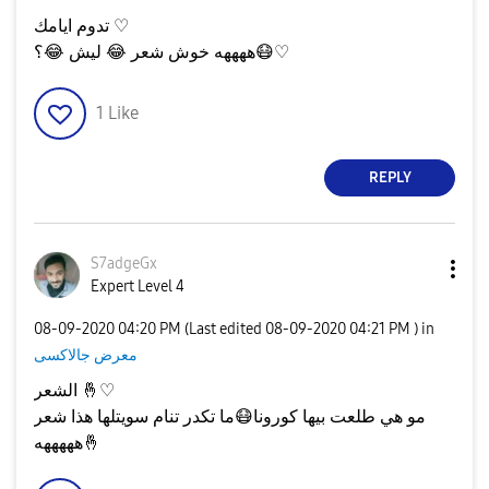
تدوم ايامك ♡
؟
😂
ليش
😂
ههههه خوش شعر
😷
♡
1
Like
REPLY
S7adgeGx
Expert Level 4
‎08-09-2020
04:20 PM
(Last edited
‎08-09-2020
04:21 PM
) in
معرض جالاكسى
الشعر
🤞
♡
ما تكدر تنام سويتلها هذا شعر
😷
مو هي طلعت بيها كورونا
هههههه
🤞