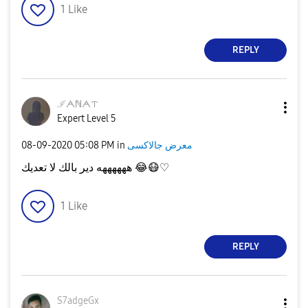
1
Like
REPLY
ℐᗅℕᗅᝨ
Expert Level 5
‎08-09-2020
05:08 PM
in
معرض جالاكسى
ههههههه دير بالك لا تعديك
😂
😷
♡
1
Like
REPLY
S7adgeGx