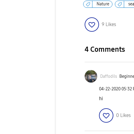
Nature
se
9
Likes
4 Comments
Daffodils
Beginne
‎04-22-2020
05:32
hi
0
Likes