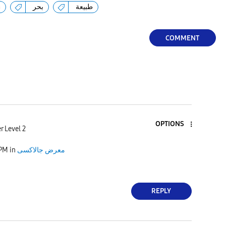
a
بحر
طبيعة
COMMENT
OPTIONS
r Level 2
 PM
in
معرض جالاكسى
REPLY