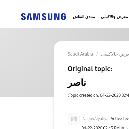
معرض جالاكسى
منتدى النقاش
Saudi Arabia
رض جالاكسى
Original topic:
ناصر
(Topic created on: 04-22-2020 02:
NasserAlyahya
Active Lev
‎04-22-2020
02:43 PM
in
ى