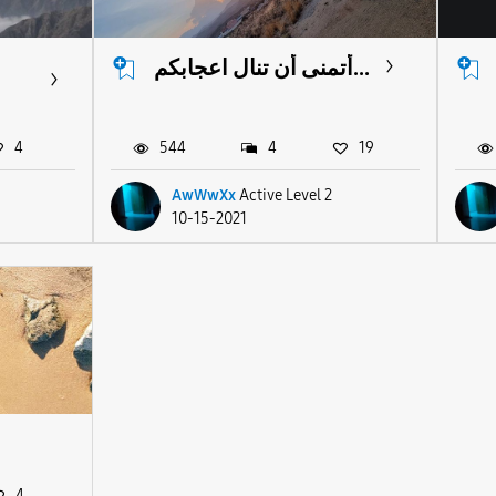
أتمنى أن تنال اعجابكم...
4
544
4
19
AwWwXx
Active Level 2
10-15-2021
4