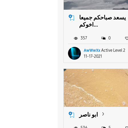
يسعد صباحكم جميعا
اخوكم...
357
0
AwWwXx
Active Level 2
11-17-2021
ابو ناصر
536
5