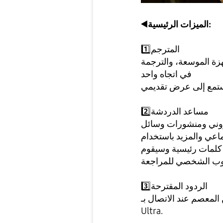
الميزات الرئيسية:
◀️
المترجم
1️⃣
هزة الموسعة، والترجمة
في اتجاه واحد
مساعد الدردشة
2️⃣
تروني ومنشورات وسائل
 باستخدام Composer. يمكن للمستخدمين ببساطة
يقوم Galaxy AI بإنشاء رسالة كاملة بناءً على النغمة
الردود المقترحة
3️⃣
صال بـ Galaxy Watch7 أو Galaxy Watch
Ultra.