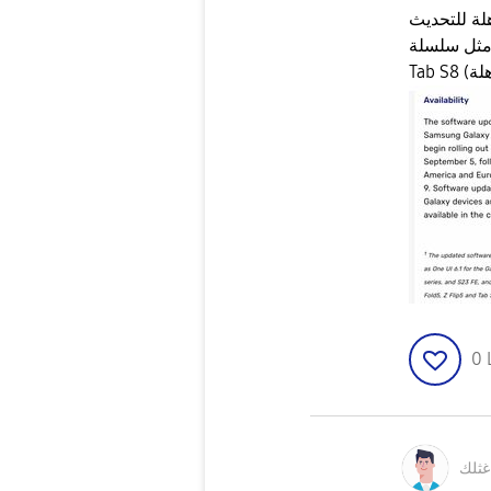
لة للتحديث
Fol و Flip4 وسلسلة
هلة)
0
غثلك