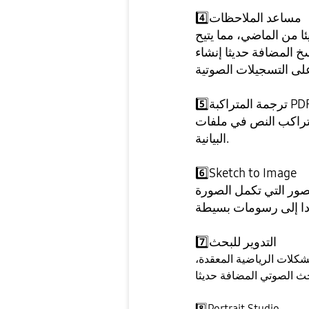
مساعد الملاحظات
4️⃣
ا من الماضي، مما يتيح
خ المضافة حديثا إنشاء
مة المتراكبة PDF
5️⃣
في ملفات PDF أو حتى ترجمة النص في الصور والرسوم
البيانية.
6️⃣
Sketch to Image
صور التي تكمل الصورة
التدوير للبحث
7️⃣
شكلات الرياضية المعقدة،
8️⃣
Portrait Studio