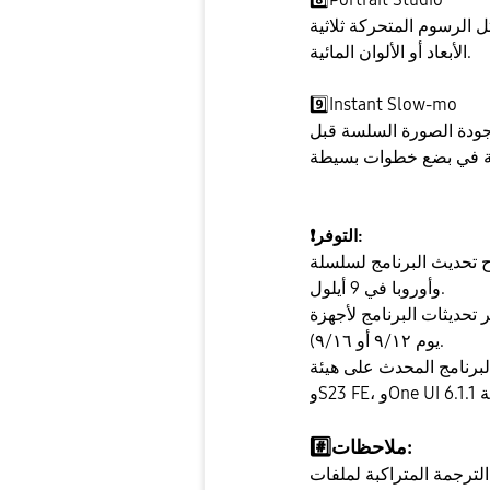
الرسوم المتحركة ثلاثية
الأبعاد أو الألوان المائية.
9️⃣
Instant Slow-mo
جودة الصورة السلسة قبل
التوفر:
❗
 لسلسلة Galaxy S24 في كوريا في 5 أيلول، يليه أمريكا الشمالية
وأوروبا في 9 أيلول.
برنامج لأجهزة Galaxy ودول أخرى في الأسابيع المقبلة (متوقع أبتداءا من
يوم ٩/١٢ أو ٩/١٦).
هيئة One UI 6.1 لسلسلة Galaxy S24 وسلسلة S23
ملاحظات:
#️⃣