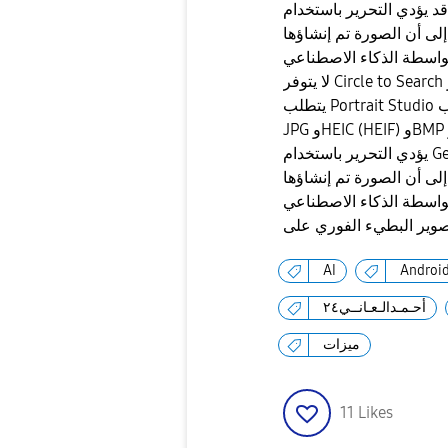
لى أن الصورة تم إنشاؤها
لى أن الصورة تم إنشاؤها
AI
Androi
أحـمـدالـعـانــي٢٤
ميزات
11
Likes