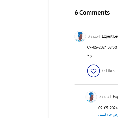
6 Comments
Expert Lev
احمد٨١
‎09-05-2024
08:30
٢٥
0
Likes
Exp
احمد٨١
‎09-05-2024
ض جالاكسى