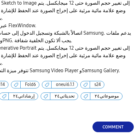
قد يؤدي التحرير باستخدام Sketch to Image إلى تغيير حجم الصورة حتى 12 ميجابكسل.
يتم
وضع علامة مائية مرئية على إخراج الصورة عند الحفظ للإشارة إ
بواسطة الذكاء الاصطناعي.
لا يتوفر Circle to Search عبر FlexWindow.
يدعم ملفات
يتطلب Portrait Studio اتصالاً بالشبكة وتسجيل الدخول إلى حساب Samsung.
JPG وHEIC (HEIF) وBMP وPNG. يجب ألا تكون الخلفية شفافة.
يؤدي التحرير باستخدام Generative Portrait إلى تغيير حجم الصورة حتى 12 ميجابكسل.
يتم
وضع علامة مائية مرئية على إخراج الصورة عند الحفظ للإشارة إ
بواسطة الذكاء الاصطناعي.
تتوفر ميزة التصوير البطيء الفوري على Samsung Video Player وSamsung Gallery.
d14
Fold6
oneui6.1.1
s24
موضوعاتي٢٤
تحديثاتي٢٤
إرشاداتي٢٤
COMMENT