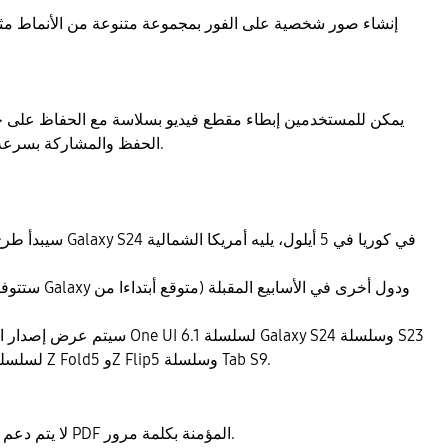
إنشاء صور شخصية على الفور بمجموعة متنوعة من الأنماط مثل 
يمكن للمستخدمين إبطاء مقطع فيديو بسلاسة مع الحفاظ على 
الحفظ والمشاركة بسرعة في بضع خطوات بسيطة.
سيبدأ طرح تحديث البرنامج
ستتوفر تحديثات ال
سيتم عرض إصدار البرنامج المحدث على 
وS23 FE، وOne UI 6.1.1 لسلسلة Z Fold5 وZ Flip5 وسلسلة Tab S9.
لا يتم دعم الترجمة المتراكبة لملفات PDF المؤمنة بكلمة مرور.