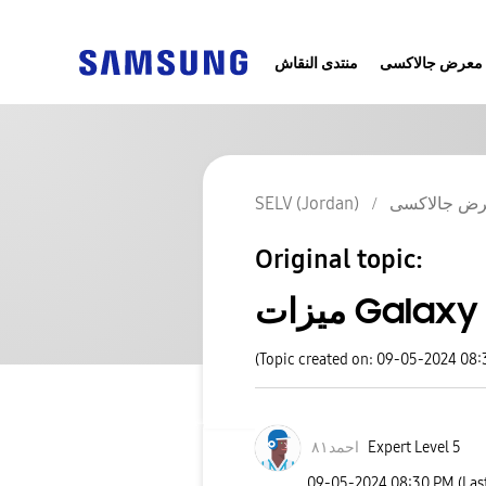
معرض جالاكسى
منتدى النقاش
ض جالاكسى
SELV (Jordan)
Original topic:
(Topic created on: 09-05-2024 08
Expert Level 5
احمد٨١
‎09-05-2024
08:30 PM
(Las