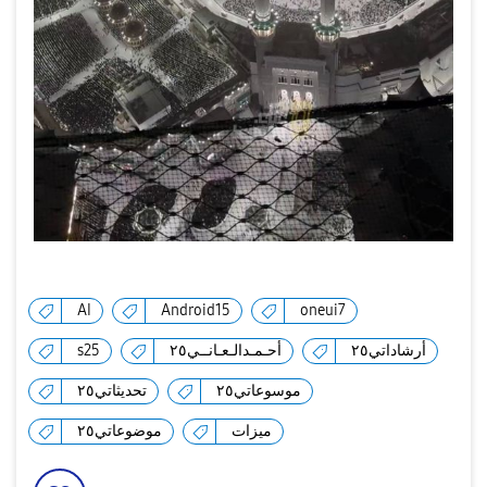
AI
Android15
oneui7
s25
أحـمـدالـعـانــي٢٥
أرشاداتي٢٥
موسوعاتي٢٥
تحديثاتي٢٥
ميزات
موضوعاتي٢٥