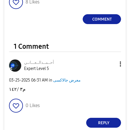
8
Likes
COMMENT
1 Comment
أحــمــدالــعــ
ـانـي
Expert Level 5
‎03-25-2025
06:31 AM
in
معرض جالاكسى
م٣ /١٤٢
0
Likes
REPLY