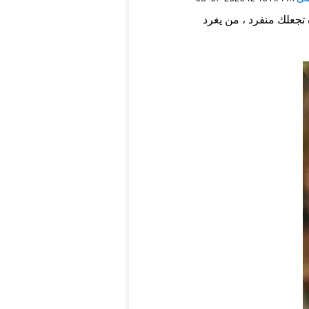
لا تشبه الجمع من الناس ولتكن مختلف عن اﻵخرين ، للأختلاف ميزة تجعلك منفرد ، من يغرد