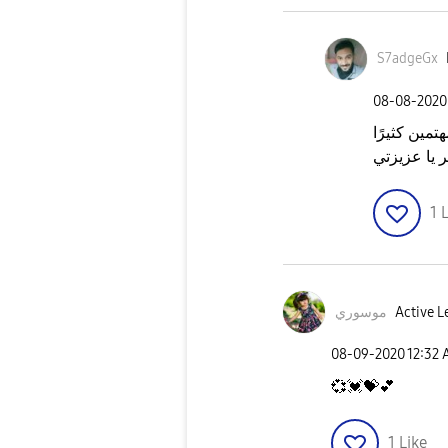
S7adgeGx
‎08-08-2020
1
L
Active L
موسوري
‎08-09-2020
12:32
💞
💓
💝
💕
1
Like