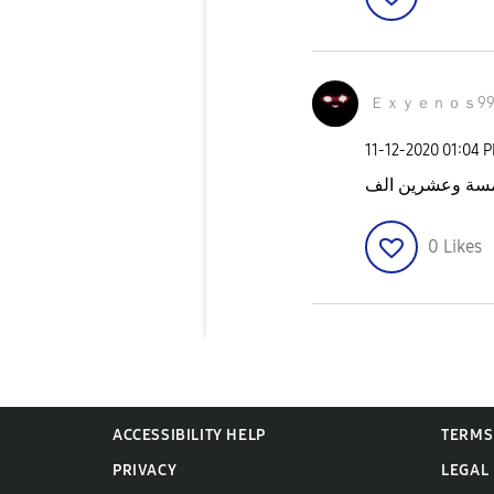
Ｅｘｙｅｎｏｓ99
‎11-12-2020
01:04 
0
Likes
ACCESSIBILITY HELP
TERMS
PRIVACY
LEGAL