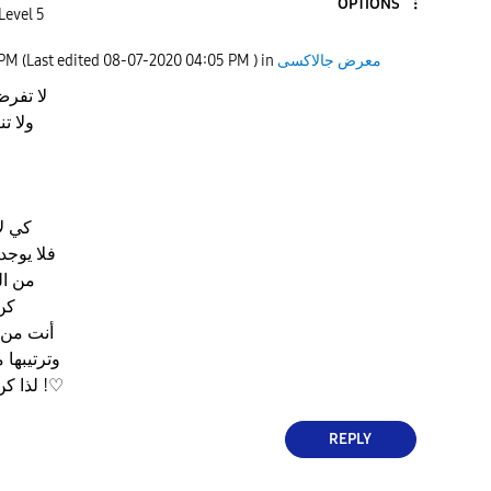
OPTIONS
Level 5
معرض جالاكسى
) in
04:05 PM
‎08-07-2020
(Last edited
 PM
‏‎"لا ت
ولا ت
كي لا
فلا يوج
من ال
كن
أنت من 
وترتيبها
لذا كن لنفسك كل شيء !♡
REPLY