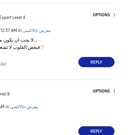
OPTIONS
Expert Level 4
معرض جالاكسى
in
12:37 AM
‏ﻻ يجب ان نكون مهتمين كثيرًا...
فبعض القلوب ﻻ تشعر يا عزيزتي♡
REPLY
ike
OPTIONS
evel 8
معرض جالاكسى
in
 AM
REPLY