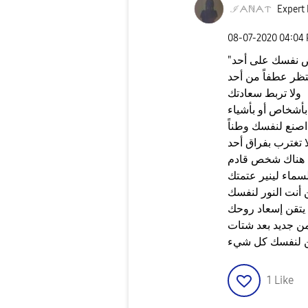
ℐᗅℕᗅᝨ
Expert 
‎08-07-2020
04:04
فرض نفسك على أحد
نتظر عطفاً من أحد
ولا تربط سعادتك
بأشخاص أو بأشياء
اصنع لنفسك وطناً
 تغترب بفراق أحد
د هناك شخص قادم
سماء لينير عتمتك
 أنت النور لنفسك
يتقن إسعاد روحك
 من جديد بعد شتات
1
Like