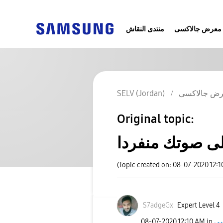
معرض جالاكسى
منتدى النقاش
ض جالاكسى
SELV (Jordan)
Original topic:
(Topic created on: 08-07-2020 12:
S7adgeGx
Expert Level 4
سى
in
12:10 AM
‎08-07-2020