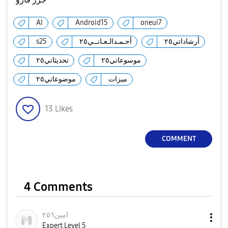
AI
Android15
oneui7
s25
أحـمـدالـعـانــي٢٥
أرشاداتي٢٥
موسوعاتي٢٥
تحديثاتي٢٥
ميزات
موضوعاتي٢٥
13
Likes
COMMENT
4 Comments
امين٢٥٦
Expert Level 5