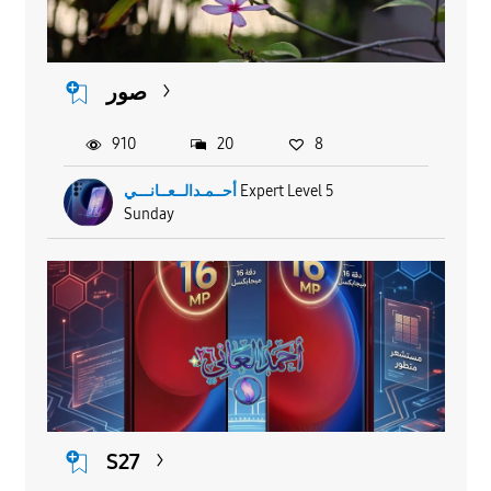
صور
910
20
8
أحــمـدالــعــانـــي
Expert Level 5
Sunday
S27