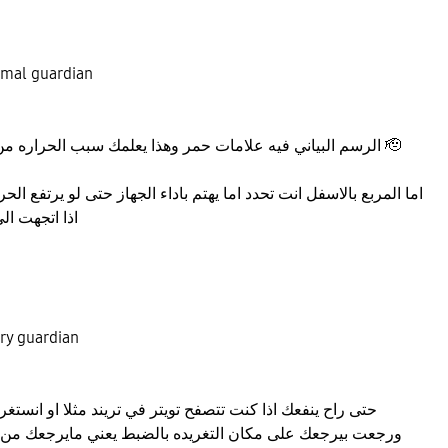
تعقيبي الاول في اداة uardian
الرسم البياني فيه علامات حمر وهذا يعلمك سبب الحراره من اي تطبيق تقدر تتابع معه 🫡
اما المربع بالاسفل انت تحدد اما يهتم باداء الجهاز حتى لو يرتفع الحر
اذا اتجهت الى (-) بيركز لك على التبريد
التعقيب الثاني في ian
حتى راح ينفعك اذا كنت تتصفح تويتر في تريند مثلا او انستغ
ورجعت بيرجعك على مكان التغريده بالضبط يعني مايرجعك من اول