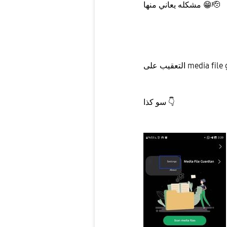
🫡
😁
مشكله يعاني منها
media file guardi
👇
سو كذا