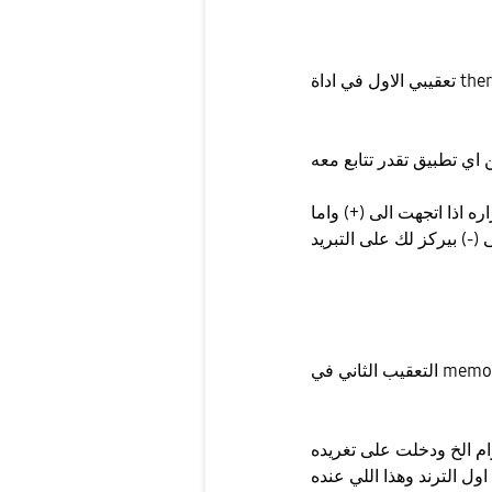
thermal g
اره اذا اتجهت الى (+) واما
memory guard
رام الخ ودخلت على تغريده
 الترند وهذا اللي عنده