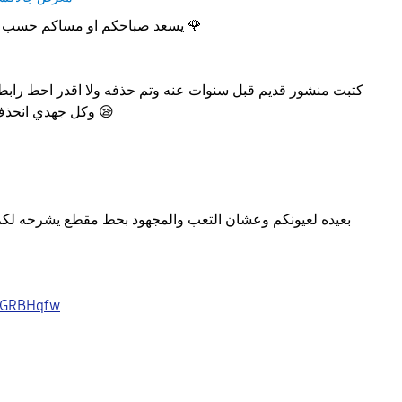
🌹
يسعد صباحكم او مساكم حسب توقيتك فديت قلبك وعينك
كتبت منشور قديم قبل سنوات عنه وتم حذفه ولا اقدر احط رابط
😪
وكل جهدي انحذف مواضيع وشروحات هبل
بعيده لعيونكم وعشان التعب والمجهود بحط مقطع يشرحه لك
DMGRBHqfw