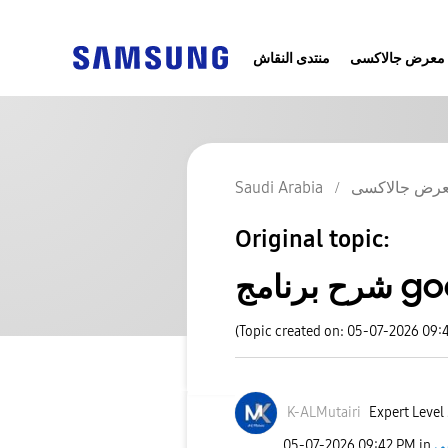
معرض جالاكسى
منتدى النقاش
رض جالاكسى
Saudi Arabia
Original topic:
good 
(Topic created on: 05-07-2026 09:
K-ALMutairi
Expert Level
ى
in
09:42 PM
‎05-07-2026