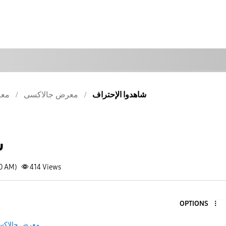
شاهدوا الإحتراف
معرض جالاكسى
معر
ش
50 AM)
414
Views
OPTIONS
معرض جالاك