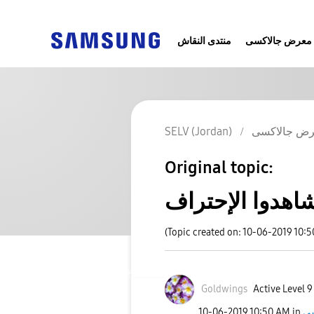
معرض جالاكسى
منتدى النقاش
SELV (Jordan)
ض جالاكسى
Original topic:
اهدوا الإحتراف
(Topic created on: 10-06-2019 10:
Goldwings
Active Level 9
‎10-06-2019
10:50 AM
in
سى