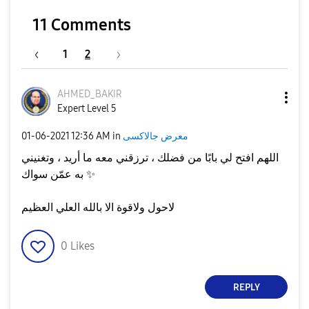
11 Comments
1
2
AHMED_BAKIR
Expert Level 5
معرض جالاكسى
in
12:36 AM
‎01-06-2021
‏اللهم افتح لي بابًا من فضلك ، ترزقني معه ما أريد ، وتغنيني
✨
به عمّن سواك
‏لاحول ولاقوة الا بالله العلي العظيم
0
Likes
REPLY