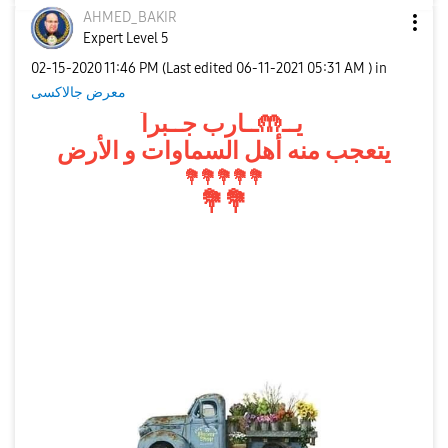
AHMED_BAKIR
Expert Level 5
‎02-15-2020
11:46 PM
(Last edited
‎06-11-2021
05:31 AM
) in
معرض جالاكسى
يــ🤲ــارب جــبراً
يتعجب منه أهل السماوات و الأرض
💐
💐
💐
💐
💐
💐
💐