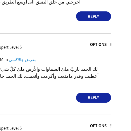
اخرجني من حلق الضيق الى اوسع الطريق بك
REPLY
OPTIONS
xpert Level 5
معرض جالاكسى
in
AM
‏لك الحمد ياربّ ملئ السماوات والأرض ملئ كلّ شيء،
أعطيت وقدر مامنعت وأكرمت وأنعمت، لك الحمد خالص
REPLY
OPTIONS
xpert Level 5