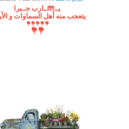
يــ🤲ــارب جــبراً
يتعجب منه أهل السماوات و ال
💐
💐
💐
💐
💐
💐
💐