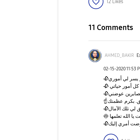
12
Likes
11 Comments
AHMED_BAKIR
E
‎02-15-2020
11:53 
🥀
🥀
🥀
ق. بكرم عظمتك
☝️
🥀
🍥
🥀