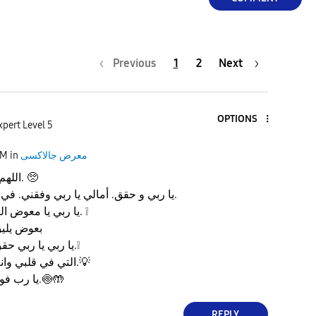
Previous
1
2
Next
OPTIONS
xpert Level 5
معرض جالاكسى
in
PM
اللهم يسر لي أموري. 🥺
يا ربي و حقق. أمالي يا ربي وفقني. في كل أمور حياتي.
❕
يا ربي يا معوض الصابرين عوضني.
⁩بعوض يلي
❕
يا ربي يا ربي حقق لي تلك الآمال.
💡
التي في قلبي وانت يا الله تعلمها.
🤲
🍥
يا رب فوضت أمري إليك.
REPLY