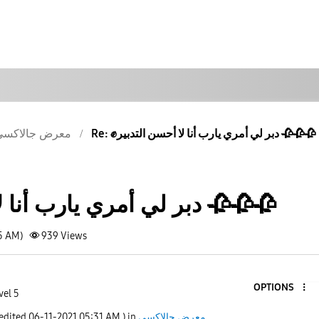
Re: ✊دبر لي أمري يارب أنا لا أحسن التدبير 🥀🥀🥀
معرض جالاكسى
✊دبر لي أمري يارب أنا لا أحسن التدبير 🥀🥀🥀
35 AM)
939
Views
OPTIONS
vel 5
معرض جالاكسى
) in
05:31 AM
‎06-11-2021
 edited