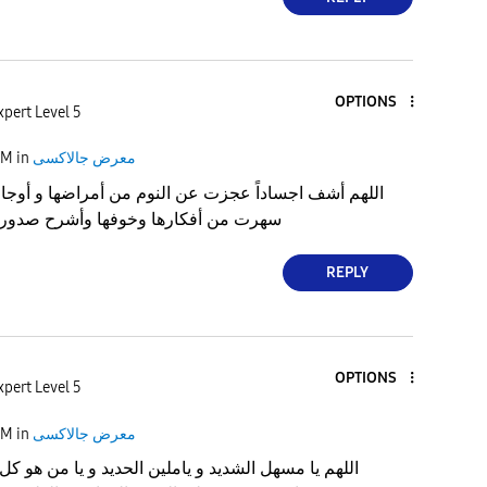
OPTIONS
xpert Level 5
معرض جالاكسى
in
AM
‏اللهم أشف اجساداً عجزت عن النوم من أمراضها و أوجاعه
سهرت من أفكارها وخوفها وأشرح صدوراً 
REPLY
OPTIONS
xpert Level 5
معرض جالاكسى
in
AM
‏اللهم يا مسهل الشديد و ياملين الحديد و يا من هو كل