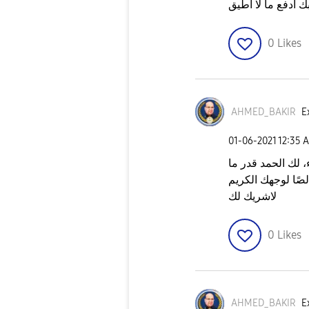
 ادفع ما لا اطيق
0
Likes
AHMED_BAKIR
E
‎01-06-2021
12:35 
 لك الحمد قدر ما
ًا لوجهك الكريم
لاشريك لك
0
Likes
AHMED_BAKIR
E