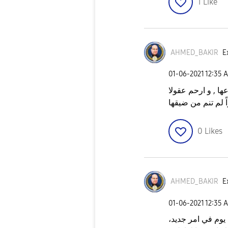
1
Like
AHMED_BAKIR
E
‎01-06-2021
12:35 
ا , و ارحم عقولا
لم تنم من ضيقها
0
Likes
AHMED_BAKIR
E
‎01-06-2021
12:35 
 يوم في امر جديد،