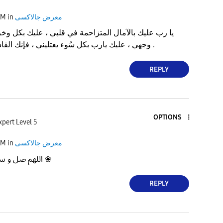
معرض جالاكسى
in
AM
‏يا رب عليك بالآمال المتزاحمة في قلبي ، عليك بكل 
وجهي ، عليك يارب بكل سُوء يعتليني ، فإنك القادر على إزالتها مني .
REPLY
OPTIONS
xpert Level 5
معرض جالاكسى
in
AM
❀ اللهم صل و سلم ؏ الحبيب ﷺ ❀
REPLY