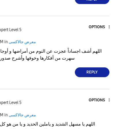
OPTIONS
xpert Level 5
معرض جالاكسى
in
AM
‏اللهم أشف اجساداً عجزت عن النوم من أمراضها و أوجاعه
سهرت من أفكارها وخوفها وأشرح صدوراً 
REPLY
OPTIONS
xpert Level 5
معرض جالاكسى
in
AM
‏اللهم يا مسهل الشديد و ياملين الحديد و يا من هو كل