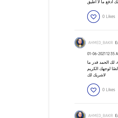
 ادفع ما لا اطيق
0
Likes
AHMED_BAKIR
E
‎01-06-2021
12:35 
 لك الحمد قدر ما
ًا لوجهك الكريم
لاشريك لك
0
Likes
AHMED_BAKIR
E