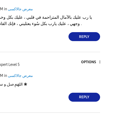
معرض جالاكسى
in
AM
‏يا رب عليك بالآمال المتزاحمة في قلبي ، عليك بكل 
وجهي ، عليك يارب بكل سُوء يعتليني ، فإنك القادر على إزالتها مني .
REPLY
OPTIONS
xpert Level 5
معرض جالاكسى
in
AM
❀ اللهم صل و سلم ؏ الحبيب ﷺ ❀
REPLY