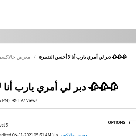
✊دبر لي أمري يارب أنا لا أحسن التدبير 🥀🥀🥀
معرض جالاكسى
✊دبر لي أمري يارب أنا لا أحسن التدبير 🥀🥀🥀
6 PM)
1197
Views
OPTIONS
vel 5
معرض جالاكسى
) in
05:31 AM
‎06-11-2021
 edited