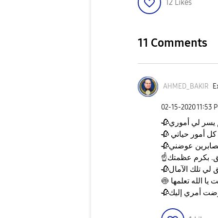
12
Likes
11 Comments
AHMED_BAKIR
E
‎02-15-2020
11:53 
🥀
🥀
🥀
ق. بكرم عظمتك
☝️
🥀
🍥
🥀