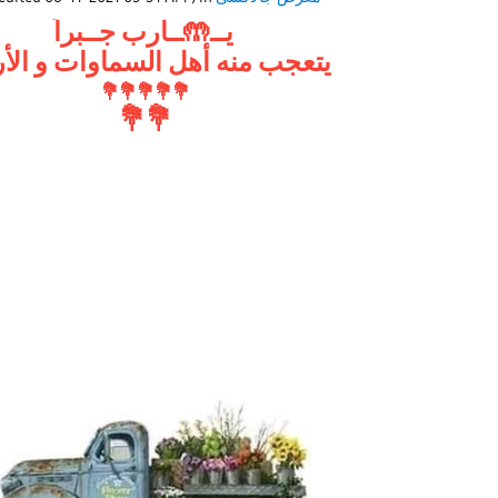
يــ🤲ــارب جــبراً
يتعجب منه أهل السماوات و ال
💐
💐
💐
💐
💐
💐
💐