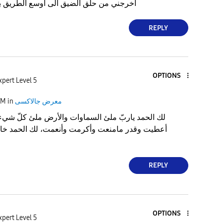
اخرجني من حلق الضيق الى اوسع الطريق بك
REPLY
OPTIONS
xpert Level 5
معرض جالاكسى
in
AM
‏لك الحمد ياربّ ملئ السماوات والأرض ملئ كلّ شيء،
أعطيت وقدر مامنعت وأكرمت وأنعمت، لك الحمد خالص
REPLY
OPTIONS
xpert Level 5