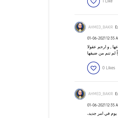
1
Like
AHMED_BAKIR
E
‎01-06-2021
12:35 
ا , و ارحم عقولا
لم تنم من ضيقها
0
Likes
AHMED_BAKIR
E
‎01-06-2021
12:35 
 يوم في امر جديد،