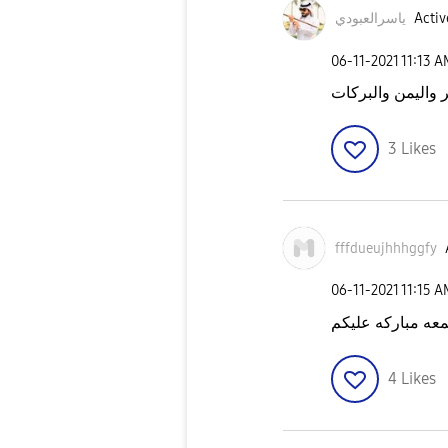
ياسرالعبودي
Activ
‎06-11-2021
11:13 
 واليمن والبركات
3
Likes
fffdueujhhhggfy
‎06-11-2021
11:15 
عه مباركه عليكم
4
Likes