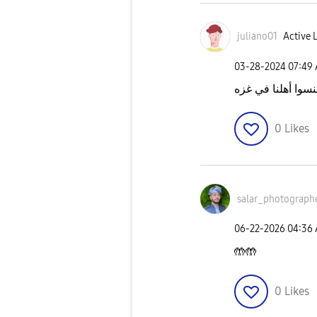
juliano01
Active 
‎03-28-2024
07:49
تنسوا أهلنا في غزه
0
Likes
salar_photograp
h
‎06-22-2026
04:36
🤲🤲
0
Likes