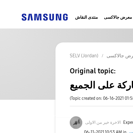
معرض جالاكسى
منتدى النقاش
SELV (Jordan)
ض جالاكسى
Original topic:
ركة على الجميع
(Topic created on: 06-16-2021 01:
الاخرة خير من الاولى
Exper
‎06-11-2021
10:53 AM
in
سى