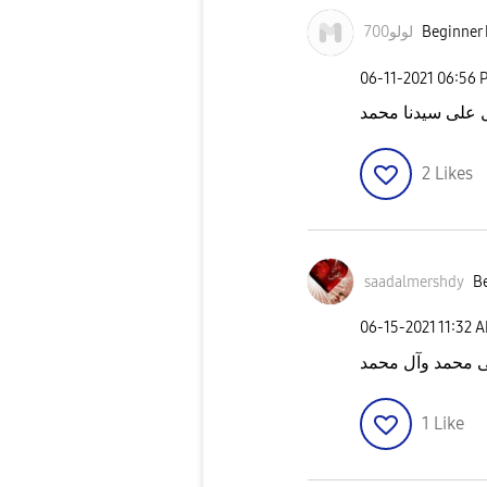
لولو700
Beginner 
‎06-11-2021
06:56 
 على سيدنا محمد
2
Likes
saadalmershdy
Be
‎06-15-2021
11:32 
ى محمد وآل محمد
1
Like