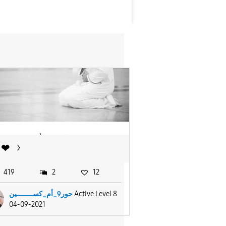
❤
419
2
12
حور9_أم_كســــــــين
Active Level 8
04-09-2021