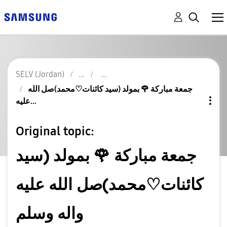
SELV (Jordan)
جمعة مباركة 🌹 بمولد (سيد كائنات♡محمد)صل الله
عليه...
Original topic:
جمعة مباركة 🌹 بمولد (سيد
كائنات♡محمد)صل الله عليه
واله وسلم