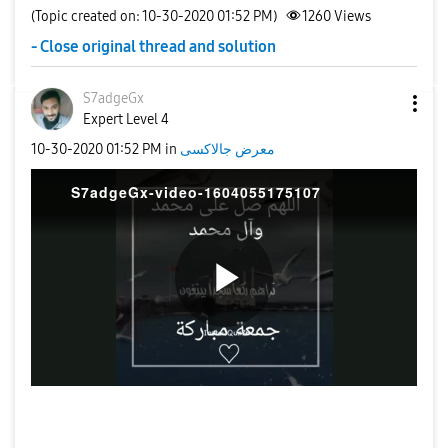
(Topic created on: 10-30-2020 01:52 PM)
1260
Views
- Close original thread and solution
S7adgeGx
Expert Level 4
‎10-30-2020
01:52 PM
in
معرض جالاكسى
S7adgeGx-video-1604055175107
P
l