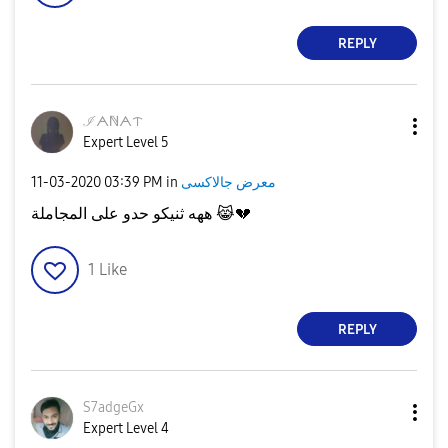
d
REPLY
e
ℐᗅℕᗅᝨ
Expert Level 5
‎11-03-2020
03:39 PM
in
معرض جالاكسى
o
ههه ثنيكو حدو على المجاملة
😹
💔
1
Like
REPLY
S7adgeGx
Expert Level 4