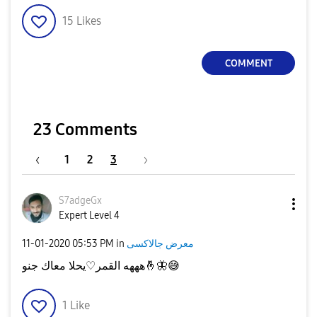
15
Likes
a
COMMENT
y
23 Comments
1
2
3
V
S7adgeGx
Expert Level 4
‎11-01-2020
05:53 PM
in
معرض جالاكسى
i
هههه القمر♡يحلا معاك جنو
🤞
🦋
😅
1
Like