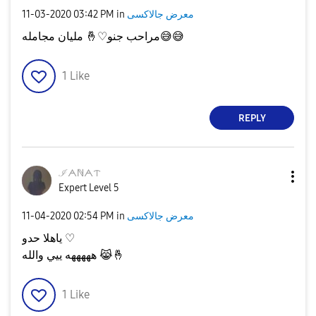
‎11-03-2020
03:42 PM
in
معرض جالاكسى
مليان مجامله
🤞
مراحب جنو♡
😅
😅
1
Like
REPLY
ℐᗅℕᗅᝨ
Expert Level 5
‎11-04-2020
02:54 PM
in
معرض جالاكسى
ياهلا حدو ♡
هههههه ييي والله
😹
🤞
1
Like