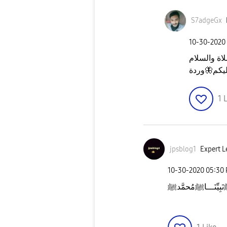
S7adgeGx
‎10-30-2020
اة والسلام
وردة
🦋
يكم
1
L
jpsblog1
Expert L
‎10-30-2020
05:30
ِيِّنَـــاﷺمُحمَّدﷺ