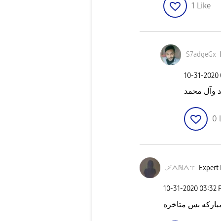
1
Like
S7adgeGx
‎10-31-2020
0
ℐᗅℕᗅᝨ
Expert 
‎10-31-2020
03:32 