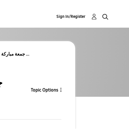
Sign In/Register
Re: جمعة مباركة 🌹 بمولد (سيد كائنات♡محمد)صل الله ...
ج
Topic Options