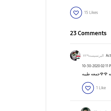
15
Likes
23 Comments
البرنسيسه٧٢٩
Act
‎10-30-2020
02:11 
جمعه طيبه
🌹
🌹
ه
1
Like