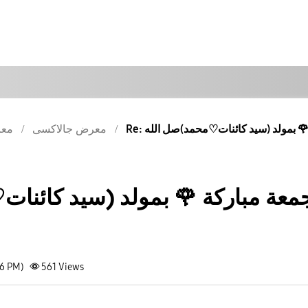
معرض جالاكسى
معر
معة مباركة 🌹 بمولد (سيد كائنا
16 PM)
561
Views