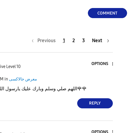
a
COMMENT
y
Previous
1
2
3
Next
OPTIONS
V
ive Level 10
PM
in
معرض جالاكسى
اللهم صلي وسلم وبارك عليك يارسول الل
🌹
🌹
i
REPLY
d
OPTIONS