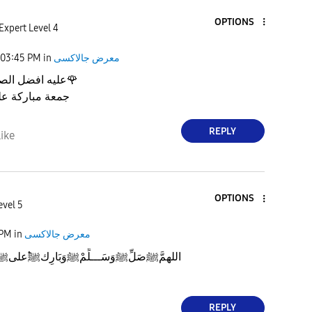
OPTIONS
Expert Level 4
03:45 PM
in
معرض جالاكسى
عليه افضل الصل
🌹
جمعة مباركة عل
REPLY
ike
OPTIONS
evel 5
 PM
in
معرض جالاكسى
اللهمَّﷺصَلِّﷺوَسَـــلِّمْﷺوَبَارِكﷺْعلىﷺنَب
REPLY