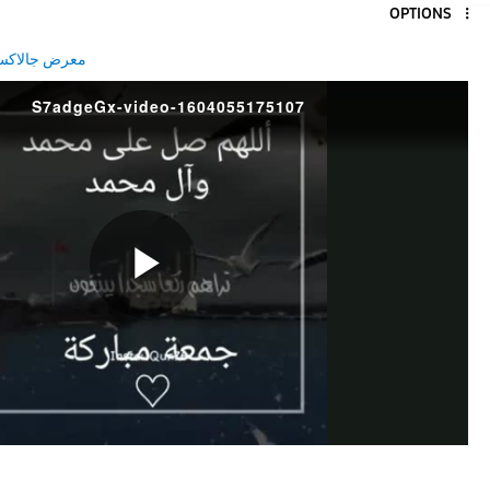
OPTIONS
معرض جالاك
S7adgeGx-video-1604055175107
P
l