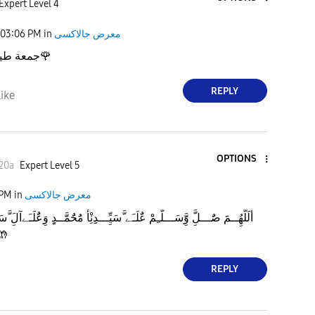
Expert Level 4
03:06 PM
in
معرض جالاكسى
e
جمعة طي
🌹
REPLY
ike
o
OPTIONS
20a
Expert Level 5
 PM
in
معرض جالاكسى
أّلَلَّهُِــمََ صٌَـــلَِّ وََِّسَـــلَّـِمَْ عٌَلَـَے َّسَيِِّـــدِِنِْأّ مَُحٌَمََّــدٍِ وَِعٌَلَـَےآلَِ َّسَيِِّ
🤲
REPLY