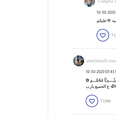
S7adgeGx
‎10-30-2020
عليكم
🌹
به
1
L
alaa20alaa20-al
aa
‎10-30-2020
03:43
✿ ــــدِِنِْأّ مَُحٌَمََّـــدٍِ
ع الجميع يارب
🥀
1
Like