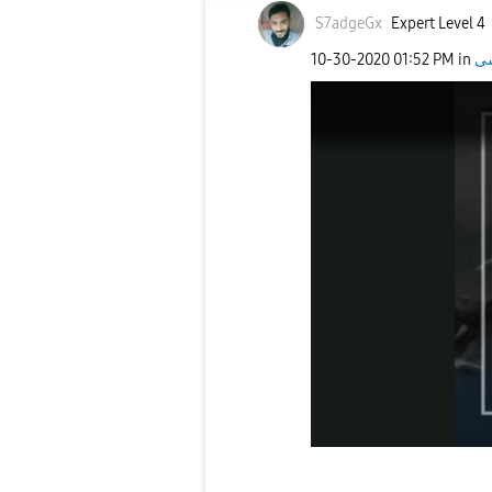
S7adgeGx
Expert Level 4
‎10-30-2020
01:52 PM
in
سى