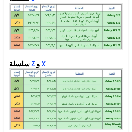
سلسلة
Z
و
X