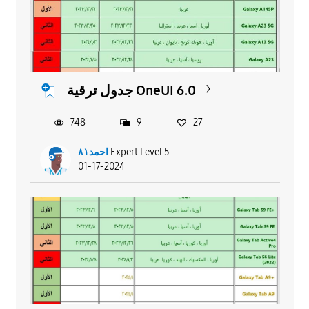
جدول ترقية OneUI 6.0
748
9
27
احمد٨١
Expert Level 5
01-17-2024