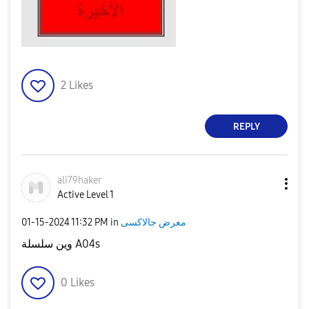
2
Likes
REPLY
ali79haker
Active Level 1
‎01-15-2024
11:32 PM
in
معرض جالاكسى
وين سلسلة A04s
0
Likes