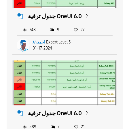
جدول ترقية OneUI 6.0
748
9
27
احمد٨١
Expert Level 5
01-17-2024
جدول ترقية OneUI 6.0
589
7
21