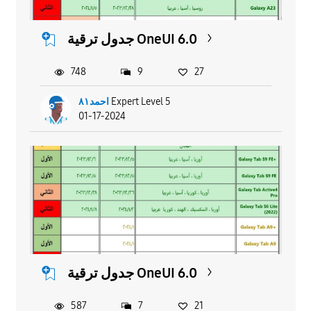
جدول ترقية OneUI 6.0
748
9
27
احمد٨١
Expert Level 5
01-17-2024
جدول ترقية OneUI 6.0
587
7
21