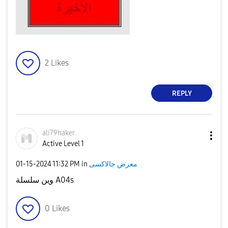
2
Likes
REPLY
ali79haker
Active Level 1
‎01-15-2024
11:32 PM
in
معرض جالاكسى
وين سلسلة A04s
0
Likes