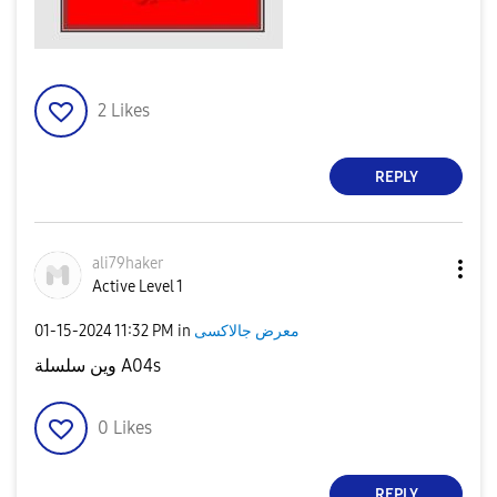
2
Likes
REPLY
ali79haker
Active Level 1
‎01-15-2024
11:32 PM
in
معرض جالاكسى
وين سلسلة A04s
0
Likes
REPLY