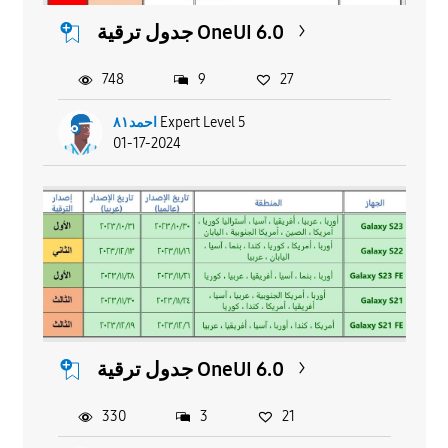
جدول ترقية OneUI 6.0
748
9
27
احمد٨١
Expert Level 5
01-17-2024
جدول ترقية OneUI 6.0
330
3
21