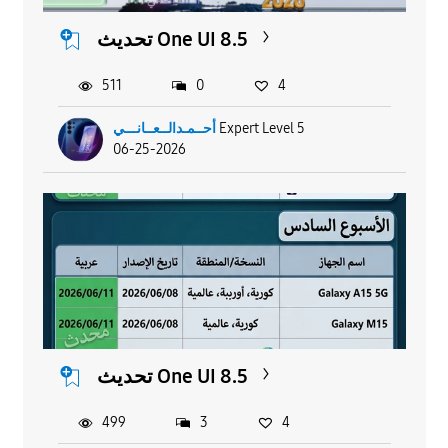
تحديث One UI 8.5
511
0
4
Expert Level 5
أحــمـدالــعــانـــي
06-25-2026
تحديث One UI 8.5
499
3
4