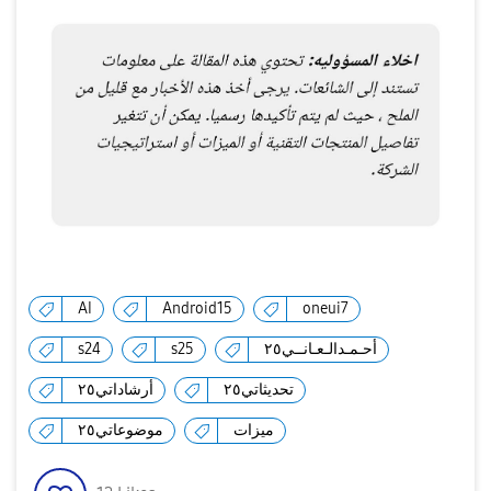
AI
Android15
oneui7
أحـمـدالـعـانــي٢٥
s25
s24
تحديثاتي٢٥
أرشاداتي٢٥
ميزات
موضوعاتي٢٥