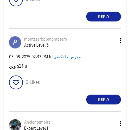
REPLY
montaserbbbmont
aserb
Active Level 3
معرض جالاكسى
in
02:33 PM
‎03-08-2025
وين s21 u
0
Likes
REPLY
Ancientempire
Expert Level 1