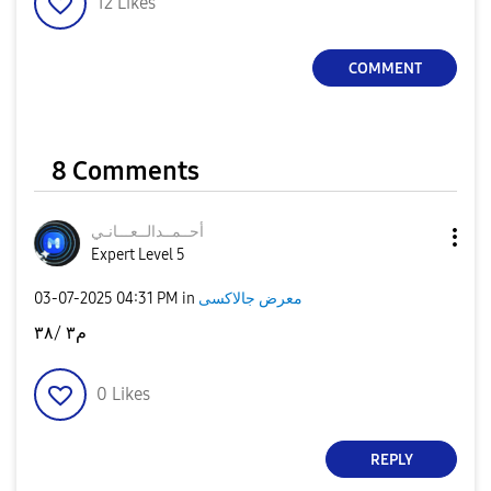
12
Likes
COMMENT
8 Comments
أحــمــدالــعــ
ـانـي
Expert Level 5
معرض جالاكسى
in
04:31 PM
‎03-07-2025
م٣ /٣٨
0
Likes
REPLY