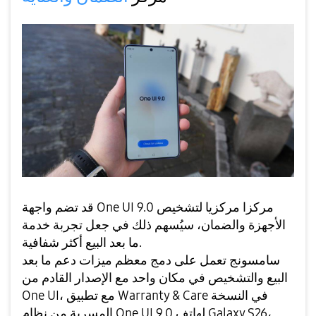
قد تضم واجهة One UI 9.0 مركزا مركزيا لتشخيص
الأجهزة والضمان، سيُسهم ذلك في جعل تجربة خدمة
ما بعد البيع أكثر شفافية.
سامسونج تعمل على دمج معظم ميزات دعم ما بعد
البيع والتشخيص في مكان واحد مع الإصدار القادم من
One UI، مع تطبيق Warranty & Care في النسخة
،
المسربة من نظام One UI 9.0 لهاتف Galaxy S26