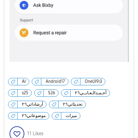
AI
Android17
OneUI9.0
أحـمـدالـعـانــي٢٦
S26
s25
تحديثاتي٢٦
أرشاداتي٢٦
ميزات
موضوعاتي٢٦
11
Likes