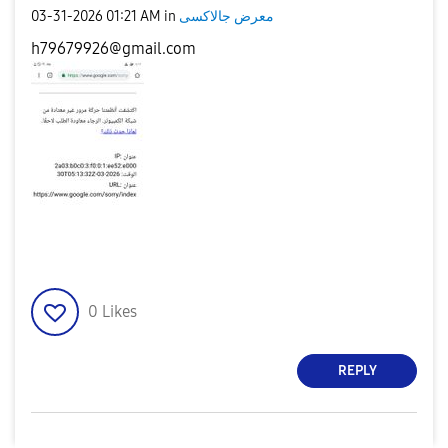
معرض جالاكسى
in
01:21 AM
‎03-31-2026
h79679926@gmail.com
0
Likes
REPLY