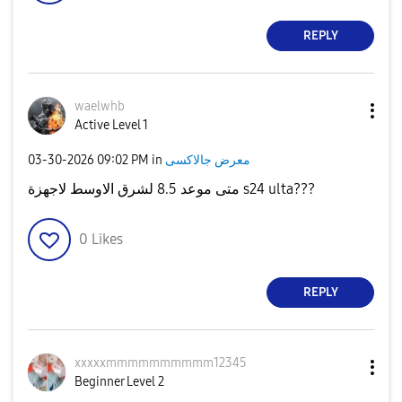
REPLY
waelwhb
Active Level 1
معرض جالاكسى
in
09:02 PM
‎03-30-2026
متى موعد 8.5 لشرق الاوسط لاجهزة s24 ulta???
0
Likes
REPLY
xxxxxmmmmmmmmmm
12345
Beginner Level 2